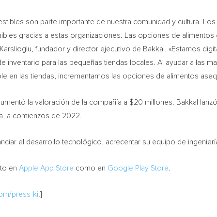
tibles son parte importante de nuestra comunidad y cultura. Lo
uibles gracias a estas organizaciones. Las opciones de aliment
Karslioglu
, fundador y director ejecutivo de Bakkal. «Estamos digi
 de inventario para las pequeñas tiendas locales. Al ayudar a las ma
le en las tiendas, incrementamos las opciones de alimentos aseq
umentó la valoración de la compañía a $20 millones. Bakkal lanzó
a
, a comienzos de 2022.
ciar el desarrollo tecnológico, acrecentar su equipo de ingeniería
nto en
Apple
App Store
como en
Google Play Store
.
com/press-kit
]