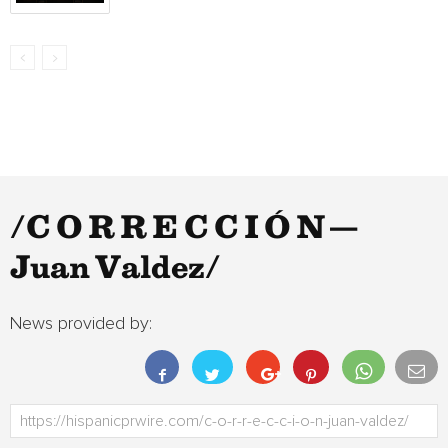
/C O R R E C C I Ó N —
Juan Valdez/
News provided by: