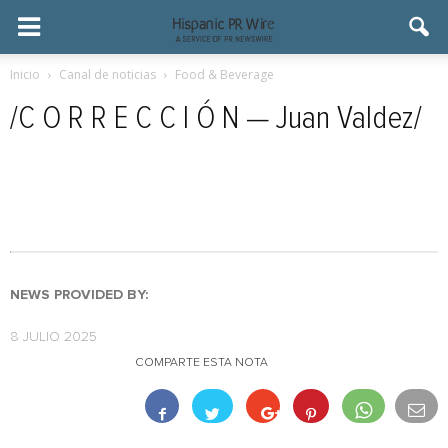
Inicio
Canal de noticias
Food & Beverage
/C O R R E C C I Ó N — Juan Valdez/
NEWS PROVIDED BY:
8 JULIO 2025
COMPARTE ESTA NOTA