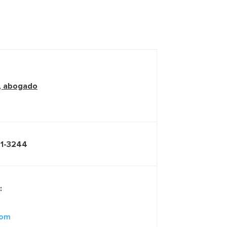
 abogado
41-3244
:
com