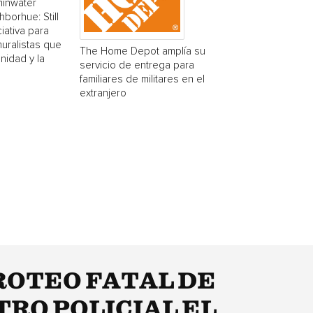
minwater
borhue: Still
ciativa para
muralistas que
The Home Depot amplía su
nidad y la
servicio de entrega para
familiares de militares en el
extranjero
ROTEO FATAL DE
RO POLICIAL EL