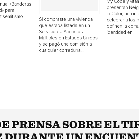
My Code y vita
nual «Banderas
presentan Neigh
d» para
in Color, una ini
ntisemitismo
Si compraste una vivienda
celebrar a los 
que estaba listada en un
definen la comu
Servicio de Anuncios
identidad en...
Múltiples en Estados Unidos
y se pagó una comisión a
cualquier correduría...
E PRENSA SOBRE EL TI
 DURANTE UN ENCUENT