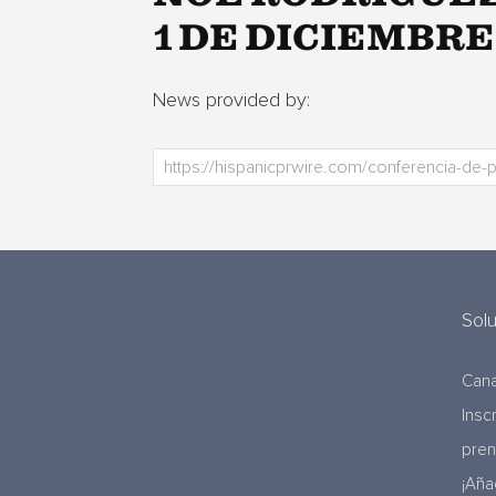
1 DE DICIEMBRE
News provided by:
Sol
Cana
Insc
pre
¡Aña