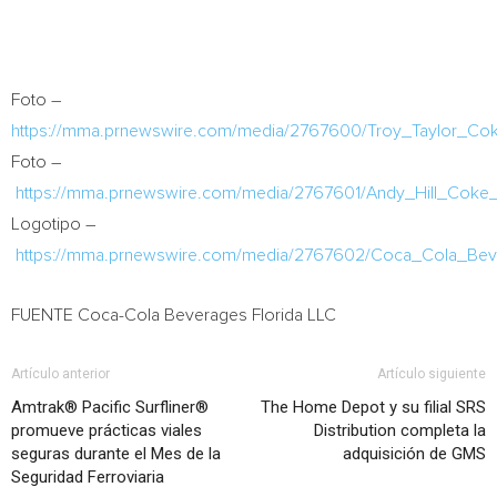
Foto –
https://mma.prnewswire.com/media/2767600/Troy_Taylor_Coke
Foto –
https://mma.prnewswire.com/media/2767601/Andy_Hill_Coke_F
Logotipo –
https://mma.prnewswire.com/media/2767602/Coca_Cola_Bev
FUENTE Coca-Cola Beverages Florida LLC
Artículo anterior
Artículo siguiente
Amtrak® Pacific Surfliner®
The Home Depot y su filial SRS
promueve prácticas viales
Distribution completa la
seguras durante el Mes de la
adquisición de GMS
Seguridad Ferroviaria