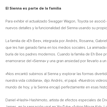
El Sienna es parte de la familia
Para exhibir el actualizado Swagger Wagon, Toyota se asoció c
nuevos detalles y la funcionalidad del Sienna usando su propio 
La familia de «Eh Bee», integrada por Andrés, Rosanna, Gabri
que les han ganado fama en los medios sociales. La animada 
burla de los padres modernos. Cuando la familia de Eh Bee p
enamorarse del «Sienna» y una gran ansiedad por llevarlo a un 
«Nos encantó subirnos al Sienna y explorar las formas diverti
nuestra vida cotidiana», dijo Andrés, el papá. «Nuestros videos
mundo de hoy, y la Sienna encajó perfectamente en esas histo
Daniel «Hashi» Hashimoto, artista de efectos especiales de D
James, en la sensación viral en YouTube «Action Movie Kid». L