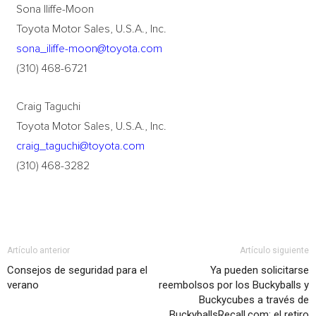
Sona Iliffe-Moon
Toyota Motor Sales, U.S.A., Inc.
sona_iliffe-moon@toyota.com
(310) 468-6721
Craig Taguchi
Toyota Motor Sales, U.S.A., Inc.
craig_taguchi@toyota.com
(310) 468-3282
Artículo anterior
Artículo siguiente
Consejos de seguridad para el
Ya pueden solicitarse
verano
reembolsos por los Buckyballs y
Buckycubes a través de
BuckyballsRecall.com; el retiro