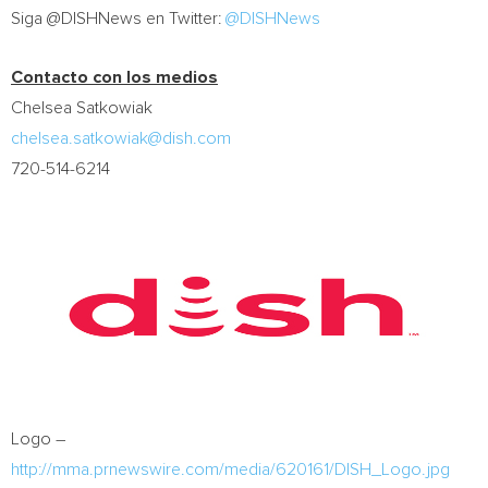
Siga @DISHNews en Twitter:
@DISHNews
Contacto con los medios
Chelsea Satkowiak
chelsea.satkowiak@dish.com
720-514-6214
Logo –
http://mma.prnewswire.com/media/620161/DISH_Logo.jpg