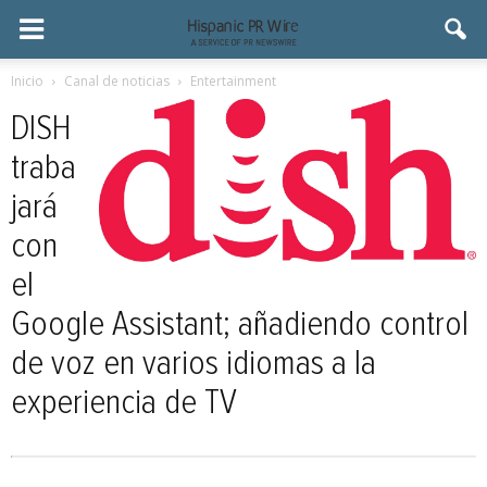
Inicio
Canal de noticias
Entertainment
DISH
traba
jará
con
el
Google Assistant; añadiendo control
de voz en varios idiomas a la
experiencia de TV