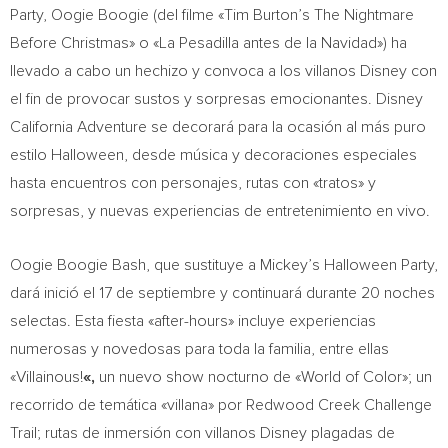
Party, Oogie Boogie (del filme «
Tim Burton’s
The Nightmare
Before Christmas» o «La Pesadilla antes de la Navidad») ha
llevado a cabo un hechizo y convoca a los villanos Disney con
el fin de provocar sustos y sorpresas emocionantes. Disney
California Adventure se decorará para la ocasión al más puro
estilo Halloween, desde música y decoraciones especiales
hasta encuentros con personajes, rutas con «tratos» y
sorpresas, y nuevas experiencias de entretenimiento en vivo.
Oogie Boogie Bash, que sustituye a Mickey’s Halloween Party,
dará inició el 17 de septiembre y continuará durante 20 noches
selectas. Esta fiesta «after-hours» incluye experiencias
numerosas y novedosas para toda la familia, entre ellas
«Villainous!
«,
un nuevo show nocturno de «World of Color»; un
recorrido de temática «villana» por Redwood Creek Challenge
Trail; rutas de inmersión con villanos Disney plagadas de