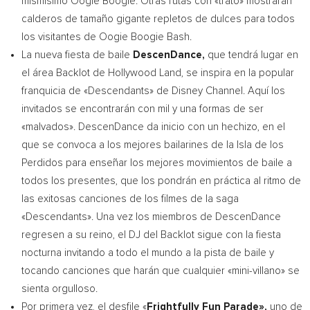
mismísimo Oogie Boogie. Otras rutas con «trato» mostrarán
calderos de tamaño gigante repletos de dulces para todos
los visitantes de Oogie Boogie Bash.
La nueva fiesta de baile
DescenDance,
que tendrá lugar en
el área Backlot de Hollywood Land, se inspira en la popular
franquicia de «Descendants» de Disney Channel. Aquí los
invitados se encontrarán con mil y una formas de ser
«malvados». DescenDance da inicio con un hechizo, en el
que se convoca a los mejores bailarines de la
Isla de
los
Perdidos para enseñar los mejores movimientos de baile a
todos los presentes, que los pondrán en práctica al ritmo de
las exitosas canciones de los filmes de la saga
«Descendants». Una vez los miembros de DescenDance
regresen a su reino, el DJ del Backlot sigue con la fiesta
nocturna invitando a todo el mundo a la pista de baile y
tocando canciones que harán que cualquier «mini-villano» se
sienta orgulloso.
Por primera vez, el desfile «
Frightfully Fun Parade»,
uno de