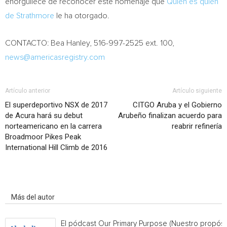
enorgullece de reconocer este homenaje que
Quién es quién
de Strathmore
le ha otorgado.
CONTACTO:
Bea Hanley
, 516-997-2525 ext. 100,
news@americasregistry.com
Artículo anterior
Artículo siguiente
El superdeportivo NSX de 2017
CITGO Aruba y el Gobierno
de Acura hará su debut
Arubeño finalizan acuerdo para
norteamericano en la carrera
reabrir refinería
Broadmoor Pikes Peak
International Hill Climb de 2016
Artículo relacionados
Más del autor
El pódcast Our Primary Purpose (Nuestro propósi