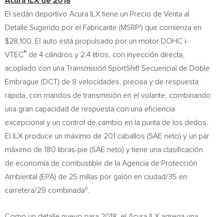
Acura ILX de 2018
El sedán deportivo Acura ILX tiene un Precio de Venta al
i
Detalle Sugerido por el Fabricante (MSRP
) que comienza en
$28,100
. El auto está propulsado por un motor DOHC i-
®
VTEC
de 4 cilindros y 2.4 litros, con inyección directa,
acoplado con una Transmisión SportShift Secuencial de Doble
Embrague (DCT) de 8 velocidades, precisa y de respuesta
rápida, con mandos de transmisión en el volante, combinando
una gran capacidad de respuesta con una eficiencia
excepcional y un control de cambio en la punta de los dedos.
El ILX produce un máximo de 201 caballos (SAE neto) y un par
máximo de 180 libras-pie (SAE neto) y tiene una clasificación
de economía de combustible de la Agencia de Protección
Ambiental (EPA) de 25 millas por galón en ciudad/35 en
ii
carretera/29 combinada
.
Como un detalle nuevo para 2018, el Acura ILX agrega una