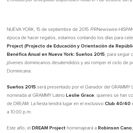
NUEVA YORK, 15 de septiembre de 2015 /PRNewswire-HISPAN
época de hacer regalos, estamos contando los días para celeb
Project
(Projecto de Educación y Orientación de Repúbl
Benéfica Anual en Nueva York: Sueños 2015
, para seguir
jóvenes dominicanos desatendidos y así romper el ciclo de
Dominicana.
Sueños 2015
será presentado por el Ganador del GRAMMY 
nominada al GRAMMY Latino
Leslie Grace
, quienes se han 
de DREAM. La fiesta tendrá lugar en el exclusivo
Club 40/40
e
a 10:00 p.m.
Este año, el
DREAM Project
homenajeará a
Robinson Cano