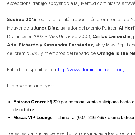
excepcional trabajo apoyando a la juventud dominicana a trav
Sueños 2015
reunirá a los filántropos más prominentes de N
incluyendo a
Junot Díaz
, ganador del premio Pulitzer,
Al Hor
Dominicana 2002 y Miss Universo 2003,
Carlos Lamarche
,
Ariel Pichardo y Kassandra Fernández
, Mr. y Miss Republ
del premio SAG y miembros del reparto de
Orange is the N
Entradas disponibles en:
http://www.dominicandream.org
.
Las opciones incluyen:
Entrada General
: $200 por persona, venta anticipada hasta 
de octubre.
Mesas VIP Lounge
– Llamar al (607)-216-4697 o email:
drea
Todas las ganancias del evento irán destinadas a los programa