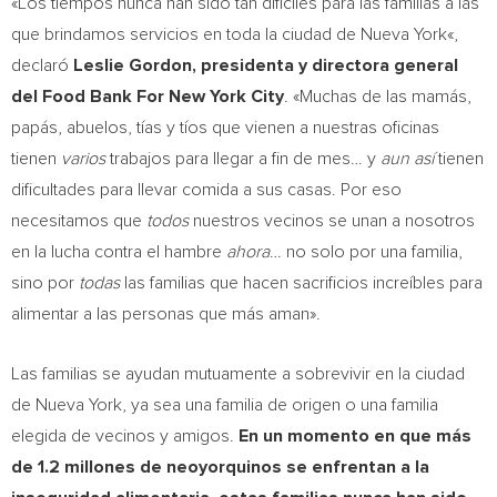
«Los tiempos nunca han sido tan difíciles para las familias a las
que brindamos servicios en toda la ciudad de
Nueva York
«,
declaró
Leslie Gordon
, presidenta y directora general
del Food Bank For New York City
. «Muchas de las mamás,
papás, abuelos, tías y tíos que vienen a nuestras oficinas
tienen
varios
trabajos para llegar a fin de mes… y
aun así
tienen
dificultades para llevar comida a sus casas. Por eso
necesitamos que
todos
nuestros vecinos se unan a nosotros
en la lucha contra el hambre
ahora
… no solo por una familia,
sino por
todas
las familias que hacen sacrificios increíbles para
alimentar a las personas que más aman».
Las familias se ayudan mutuamente a sobrevivir en la ciudad
de
Nueva York
, ya sea una familia de origen o una familia
elegida de vecinos y amigos.
En un momento en que más
de 1.2 millones de neoyorquinos se enfrentan a la