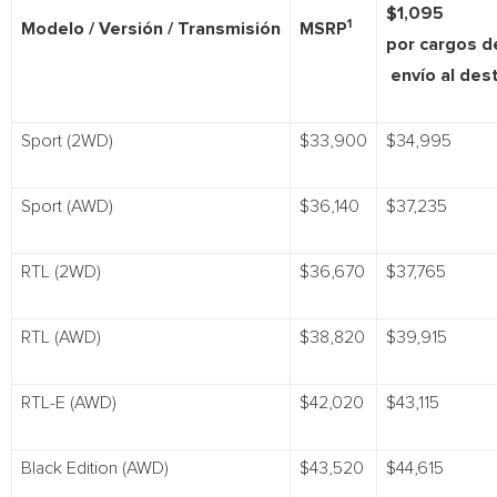
$1,095
1
Modelo / Versión / Transmisión
MSRP
por cargos d
envío al des
Sport (2WD)
$33,900
$34,995
Sport (AWD)
$36,140
$37,235
RTL (2WD)
$36,670
$37,765
RTL (AWD)
$38,820
$39,915
RTL-E (AWD)
$42,020
$43,115
Black Edition (AWD)
$43,520
$44,615