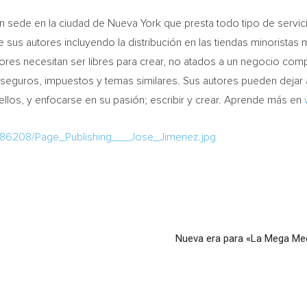
con sede en la ciudad de
Nueva York
que presta todo tipo de servic
de sus autores incluyendo la distribución en las tiendas minorist
utores necesitan ser libres para crear, no atados a un negocio c
s, seguros, impuestos y temas similares. Sus autores pueden dejar
llos, y enfocarse en su pasión; escribir y crear. Aprende más en
886208/Page_Publishing___Jose_Jimenez.jpg
Nueva era para «La Mega Med