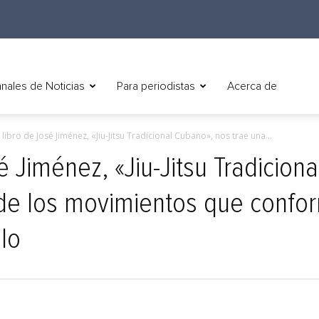
nales de Noticias
Para periodistas
Acerca de
 libro de José Jiménez, «Jiu-Jitsu Tradicional Cubano», nos trae una...
é Jiménez, «Jiu-Jitsu Tradicion
de los movimientos que confor
ilo