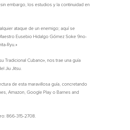
sin embargo, los estudios y la continuidad en
ualquier ataque de un enemigo; aquí se
mi Maestro Eusebio Hidalgo Gómez Soke 9no-
ita-Ryu
.»
tsu Tradicional Cubano», nos trae una guía
l Jiu Jitsu.
ectura de esta maravillosa guía, concretando
iTunes, Amazon, Google Play o Barnes and
ero: 866-315-2708.