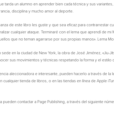
e tarda un alumno en aprender bien cada técnica y sus variantes, 
rancia, disciplina y mucho amor al deporte.
nza de este libro les guste y que sea eficaz para contrarrestar c
alizar cualquier ataque. Terminaré con el lema que aprendí de 
 aquellos que no teman agarrarse por sus propias manos».
Lema Mor
on sede en la ciudad de
New York
, la obra de José Jiménez, «Jiu-Ji
ocer sus movimientos y técnicas respetando la forma y el estilo de
encia aleccionadora e interesante, pueden hacerlo a través de la l
en cualquier tienda de libros, o en las tiendas en línea de Apple 
lta pueden contactar a Page Publishing, a través del siguiente núm