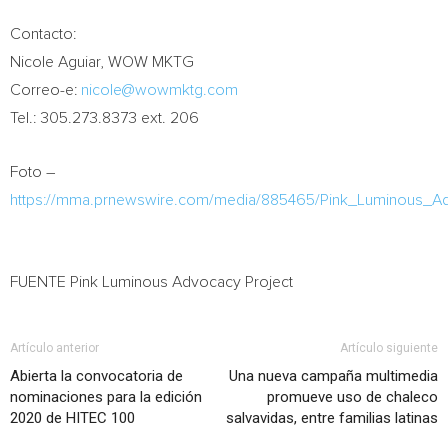
Contacto:
Nicole Aguiar
, WOW MKTG
Correo-e:
nicole@wowmktg.com
Tel.: 305.273.8373 ext. 206
Foto –
https://mma.prnewswire.com/media/885465/Pink_Luminous_Ad
FUENTE Pink Luminous Advocacy Project
Artículo anterior
Artículo siguiente
Abierta la convocatoria de
Una nueva campaña multimedia
nominaciones para la edición
promueve uso de chaleco
2020 de HITEC 100
salvavidas, entre familias latinas