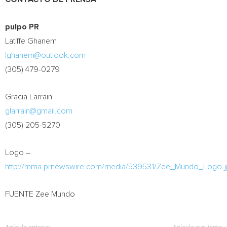
pulpo PR
Latiffe Ghanem
lghanem@outlook.com
(305) 479-0279
Gracia Larrain
glarrain@gmail.com
(305) 205-5270
Logo –
http://mma.prnewswire.com/media/539531/Zee_Mundo_Logo.
FUENTE Zee Mundo