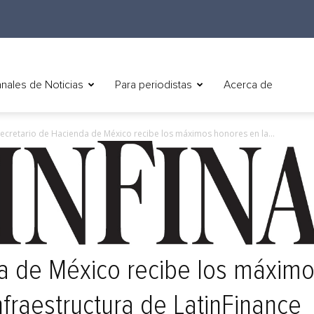
nales de Noticias
Para periodistas
Acerca de
secretario de Hacienda de México recibe los máximos honores en la...
a de México recibe los máximo
nfraestructura de LatinFinance