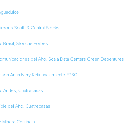
 Aguadulce
irports South & Central Blocks
: Brasil, Stocche Forbes
lecomunicaciones del Año, Scala Data Centers Green Debentures
Yinson Anna Nery Refinanciamiento FPSO
o: Andes, Cuatrecasas
ible del Año, Cuatrecasas
e Minera Centinela