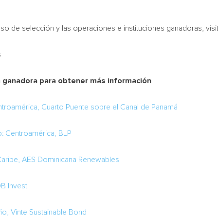
o de selección y las operaciones e instituciones ganadoras, visi
s
ión ganadora para obtener más información
entroamérica, Cuarto Puente sobre el Canal de Panamá
o: Centroamérica, BLP
l Caribe, AES Dominicana Renewables
DB Invest
Año, Vinte Sustainable Bond