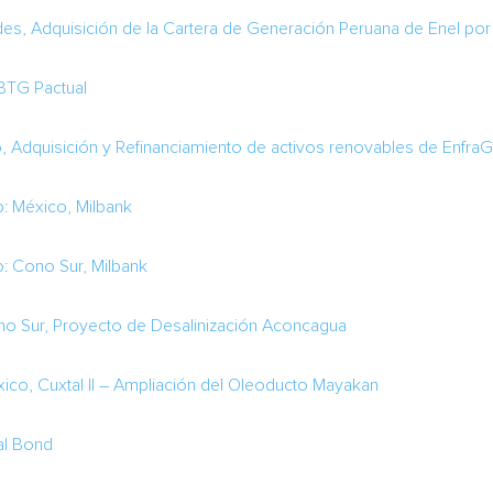
des, Adquisición de la Cartera de Generación Peruana de Enel por 
 BTG Pactual
, Adquisición y Refinanciamiento de activos renovables de Enfra
o: México, Milbank
o:
Cono Sur
, Milbank
o Sur
, Proyecto de Desalinización Aconcagua
xico, Cuxtal II – Ampliación del Oleoducto Mayakan
al Bond