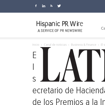
Hispanic
Ca
Inicio
Canal de noticias
Business & Finance
El 
PR
E
l
Wire
s
ecretario de Haciend
de los Premios a la I