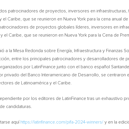
dos patrocinadores de proyectos, inversores en infraestructuras,
y el Caribe, que se reunieron en
Nueva York
para la cena anual d
patrocinadores de proyectos globales líderes, inversores en infrae
y el Caribe, que se reunieron en Nueva York para la Cena de Pre
ió a la Mesa Redonda sobre Energía, Infraestructura y Finanzas So
acción, entre los principales patrocinadores y desarrolladores de 
rganizados por LatinFinance junto con el banco español Santander
tor privado del Banco Interamericano de Desarrollo, se centraron 
ectores de Latinoamérica y el Caribe.
endiente por los editores de LatinFinance tras un exhaustivo p
de candidaturas.
tarse aquí
https://latinfinance.com/pifa-2024-winners/
y en la edici