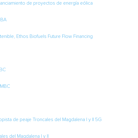
nanciamiento de proyectos de energía eólica
 BBA
tenible, Ethos Biofuels Future Flow Financing
MBC
SMBC
pista de peaje Troncales del Magdalena I y II 5G
les del Magdalena I y II