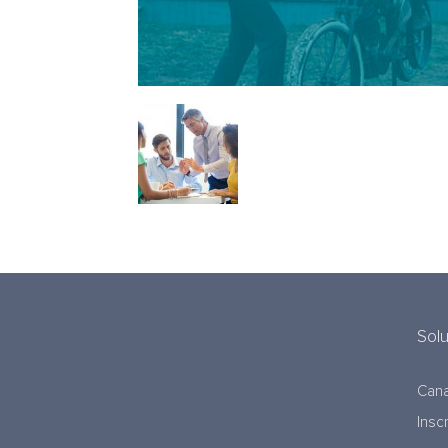
Sol
Cana
Insc