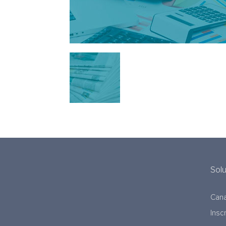
Sol
Cana
Insc