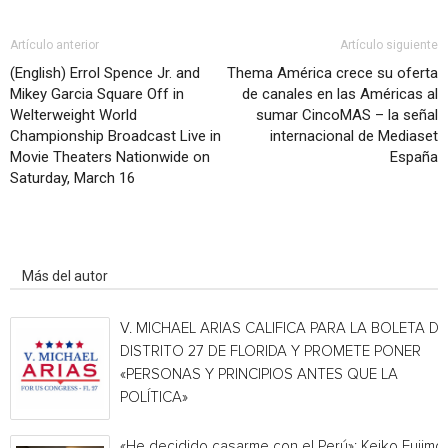
Artículo anterior
Artículo siguiente
(English) Errol Spence Jr. and
Thema América crece su oferta
Mikey Garcia Square Off in
de canales en las Américas al
Welterweight World
sumar CincoMAS – la señal
Championship Broadcast Live in
internacional de Mediaset
Movie Theaters Nationwide on
España
Saturday, March 16
Artículo relacionados
Más del autor
V. MICHAEL ARIAS CALIFICA PARA LA BOLETA DE
DISTRITO 27 DE FLORIDA Y PROMETE PONER
«PERSONAS Y PRINCIPIOS ANTES QUE LA
POLÍTICA»
«He decidido casarme con el Perú»: Keiko Fujimor