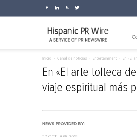
Hispanic
Ca
Inicio
Canal de noticias
Entertainment
En «El a
PR
En «El arte tolteca d
viaje espiritual más 
Wire
NEWS PROVIDED BY:
27 OCTUBRE 2015