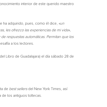
onocimiento interior de este querido maestro
ue ha adquirido, pues, como él dice,
«un
, les ofrezco las experiencias de mi vida»,
de respuestas automáticas. Permitan que los
desafía a los lectores.
 del
Libro de Guadalajara
) el día sábado 28 de
sta de
best sellers
del
New York Times
, así
a de los antiguos toltecas.