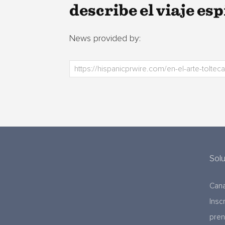
describe el viaje es
News provided by:
Sol
Cana
Insc
pre