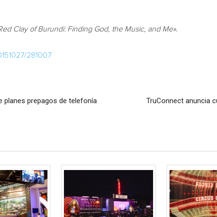
Red Clay of
Burundi
: Finding God, the Music, and Me».
20151027/281007
 planes prepagos de telefonía
TruConnect anuncia cu