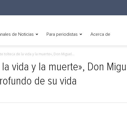
nales de Noticias
Para periodistas
Acerca de
rte tolteca de la vida y la muerte», Don Miguel...
e la vida y la muerte», Don Migu
profundo de su vida