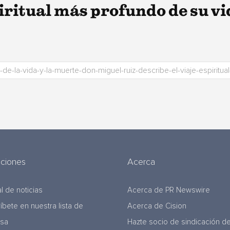
piritual más profundo de su v
uciones
Acerca
l de noticias
Acerca de PR Newswire
ríbete en nuestra lista de
Acerca de Cision
nsa
Hazte socio de sindicación d