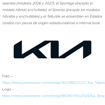
asientos (modelos 2026 y 2027), el Sportage (excepto el
modelo híbrido enchufable), el Sorento (excepto los modelos
híbridos y enchufables) y el Telluride se ensamblan en Estados
Unidos con piezas de origen estadounidense e internacional.
Foto –
https://mma.prnewswire.com/media/3003482/2027_Kia_Telluri
Logo –
https://mma.prnewswire.com/media/1442697/6021124/Kia_New