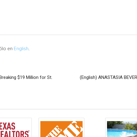
sólo en
English
.
eaking $19 Million for St.
(English) ANASTASIA BE