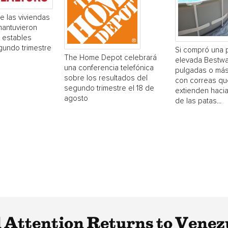
e las viviendas
mantuvieron
 estables
gundo trimestre
Si compró una 
The Home Depot celebrará
elevada Bestwa
una conferencia telefónica
pulgadas o más
sobre los resultados del
con correas qu
segundo trimestre el 18 de
extienden hacia
agosto
de las patas...
l Attention Returns to Vene