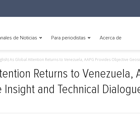
nales de Noticias
Para periodistas
Acerca de
glish) As Global Attention Returns to Venezuela, AAPG Provides Objective Geosci
Attention Returns to Venezuela,
 Insight and Technical Dialogu