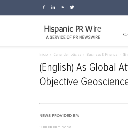
Hispanic
Ca
Inicio
Canal de noticias
Business & Finance
(En
PR
(English) As Global 
Objective Geoscience
Wire
NEWS PROVIDED BY:
11 FEBRERO 2026