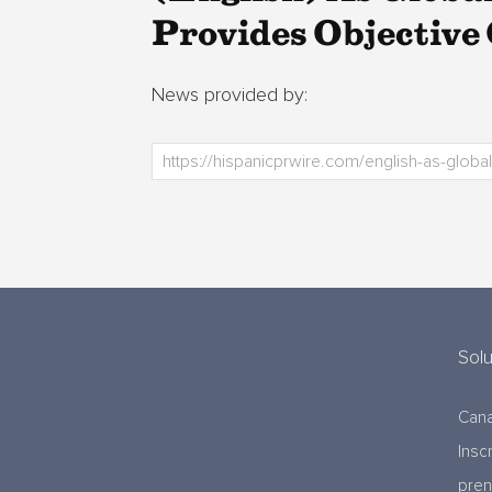
Provides Objective 
News provided by:
Sol
Cana
Insc
pre