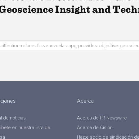
Geoscience Insight and Tech
uciones
Acerca
l de noticias
Acerca de PR Newswire
ríbete en nuestra lista de
Acerca de Cision
nsa
Hazte socio de sindicación d