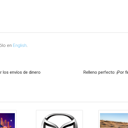
sólo en
English
.
r los envíos de dinero
Relleno perfecto: ¡Por f