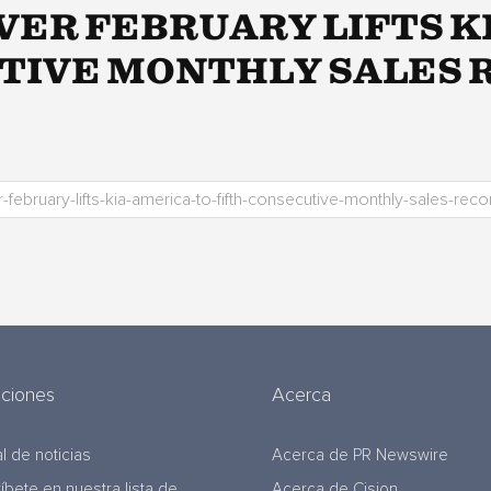
-EVER FEBRUARY LIFTS 
TIVE MONTHLY SALES 
uciones
Acerca
l de noticias
Acerca de PR Newswire
ríbete en nuestra lista de
Acerca de Cision