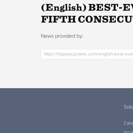
(English) BEST
FIFTH CONSECU
News provided by:
Sol
Cana
Insc