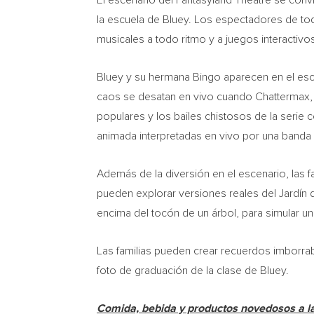
El escenario del Fantasyland Theatre se convi
la escuela de Bluey. Los espectadores de tod
musicales a todo ritmo y a juegos interacti
Bluey y su hermana Bingo aparecen en el esc
caos se desatan en vivo cuando Chattermax, U
populares y los bailes chistosos de la serie
animada interpretadas en vivo por una banda
Además de la diversión en el escenario, las f
pueden explorar versiones reales del Jardín 
encima del tocón de un árbol, para simular un
Las familias pueden crear recuerdos imborrabl
foto de graduación de la clase de Bluey.
Comida, bebida y productos novedosos a l