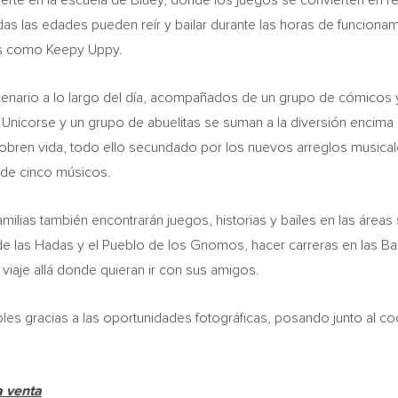
erte en la escuela de Bluey, donde los juegos se convierten en rec
as las edades pueden reír y bailar durante las horas de funciona
vos como Keepy Uppy.
enario a lo largo del día, acompañados de un grupo de cómicos y
nicorse y un grupo de abuelitas se suman a la diversión encima 
 cobren vida, todo ello secundado por los nuevos arreglos musical
 de cinco músicos.
amilias también encontrarán juegos, historias y bailes en las áreas
de las Hadas y el Pueblo de los Gnomos, hacer carreras en las Bar
 viaje allá donde quieran ir con sus amigos.
es gracias a las oportunidades fotográficas, posando junto al coc
a venta