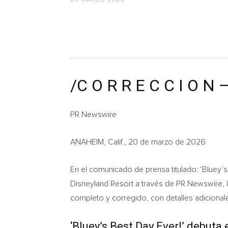
/C O R R E C C I O N 
PR Newswire
ANAHEIM, Calif., 20 de marzo de 2026
En el comunicado de prensa titulado: ‘Bluey
Disneyland Resort a través de PR Newswire, 
completo y corregido, con detalles adicionales
‘Bluey’s Best Day Ever!’ debuta