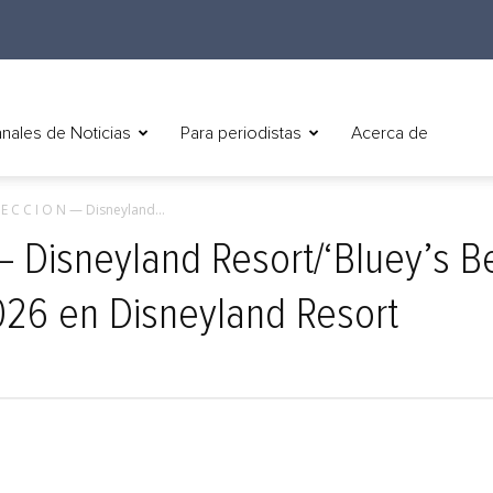
nales de Noticias
Para periodistas
Acerca de
 E C C I O N — Disneyland...
— Disneyland Resort/‘Bluey’s B
026 en Disneyland Resort