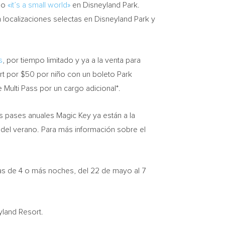
omo
«it’s a small world»
en Disneyland Park.
en localizaciones selectas en Disneyland Park y
s
, por tiempo limitado y ya a la venta para
rt por $50 por niño con un boleto Park
 Multi Pass por un cargo adicional*.
os pases anuales Magic Key ya están a la
 del verano. Para más información sobre el
ias de 4 o más noches, del 22 de mayo al 7
yland Resort.