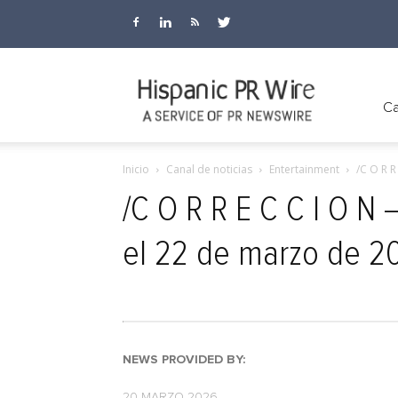
Hispanic
Ca
Inicio
Canal de noticias
Entertainment
/C O R R
PR
/C O R R E C C I O N 
el 22 de marzo de 2
Wire
NEWS PROVIDED BY:
20 MARZO 2026