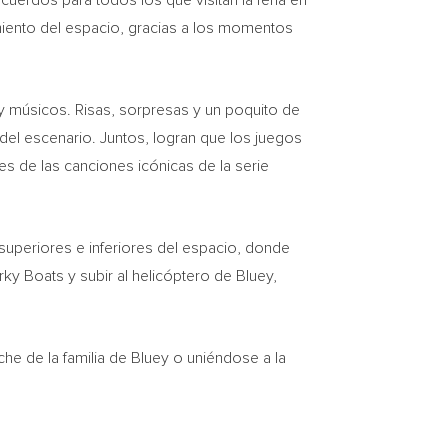
uerdos para todos los que visitan la feria en
miento del espacio, gracias a los momentos
 músicos. Risas, sorpresas y un poquito de
del escenario. Juntos, logran que los juegos
es de las canciones icónicas de la serie
 superiores e inferiores del espacio, donde
ky Boats y subir al helicóptero de Bluey,
he de la familia de Bluey o uniéndose a la