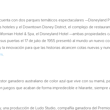
, cuenta con dos parques temáticos espectaculares —Disneyland Par
 hoteles y el Downtown Disney District, el complejo de restaurant
lifornian Hotel & Spa, el Disneyland Hotel —ambas propiedades c
 sus puertas el 17 de julio de 1955 presentó al mundo un nuevo co
y la innovación para que las historias alcancen cotas nuevas y nunc
om
.
astor ganadero australiano de color azul que vive con su mamá,
ar en juegos que acaban de forma impredecible e hilarante, siempr
y, una producción de Ludo Studio, compañía ganadora del Premio