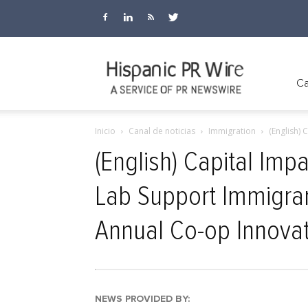
Hispanic
Ca
Inicio
Canal de noticias
Immigration
(English)
PR
(English) Capital Im
Lab Support Immigran
Wire
Annual Co-op Innova
NEWS PROVIDED BY: