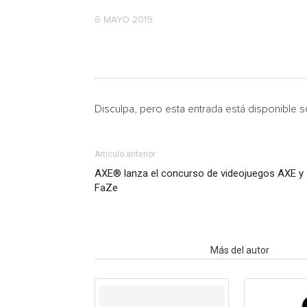
8 MAYO 2019
Disculpa, pero esta entrada está disponible 
Artículo anterior
AXE® lanza el concurso de videojuegos AXE y 
FaZe
Artículo relacionados
Más del autor