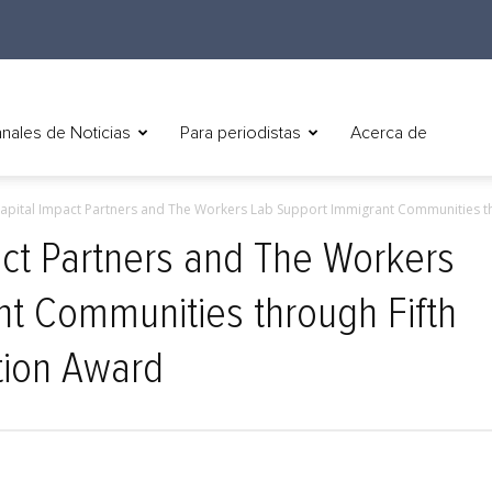
nales de Noticias
Para periodistas
Acerca de
 Capital Impact Partners and The Workers Lab Support Immigrant Communities th
pact Partners and The Workers
t Communities through Fifth
tion Award