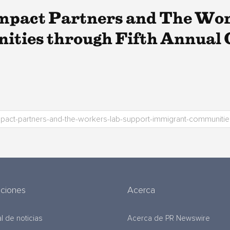
Impact Partners and The Wo
ties through Fifth Annual 
uciones
Acerca
l de noticias
Acerca de PR Newswire