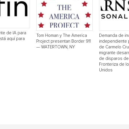
ente de IA para
Tom Homan y The America
Demanda de inv
está aquí para
Project presentan Border 911
independiente 
— WATERTOWN, NY
de Carmelo Cru
migrante desar
de disparos de 
Fronteriza de l
Unidos