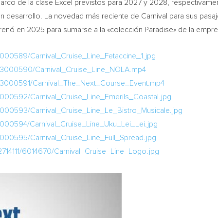
barco de la clase Excel previstos para 2027 y 2028, respectivam
n desarrollo. La novedad más reciente de Carnival para sus pasaj
renó en 2025 para sumarse a la «colección Paradise» de la empres
000589/Carnival_Cruise_Line_Fetaccine_1.jpg
a/3000590/Carnival_Cruise_Line_NOLA.mp4
/3000591/Carnival_The_Next_Course_Event.mp4
000592/Carnival_Cruise_Line_Emerils_Coastal.jpg
000593/Carnival_Cruise_Line_Le_Bistro_Musicale.jpg
000594/Carnival_Cruise_Line_Uku_Lei_Lei.jpg
000595/Carnival_Cruise_Line_Full_Spread.jpg
714111/6014670/Carnival_Cruise_Line_Logo.jpg