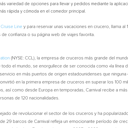
ás variedad de opciones para llevar y pedidos mediante la aplicac
ás rápida y cómoda en el comedor principal.
 Cruise Line
y para reservar unas vacaciones en crucero, llama al
de confianza o su página web de viajes favorita.
ation
(NYSE: CCL), la empresa de cruceros más grande del mundo,
 todo el mundo, se enorgullece de ser conocida como «la línea 
servicio en más puertos de origen estadounidenses que ninguna ot
convirtió en la primera empresa de cruceros en superar los 100 mi
nos, así como desde Europa en temporadas, Carnival recibe a má
rsonas de 120 nacionalidades.
dejado de revolucionar el sector de los cruceros y ha populariza
ta de 29 barcos de Carnival refleja un emocionante período de cre