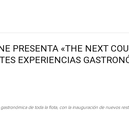
INE PRESENTA «THE NEXT COU
TES EXPERIENCIAS GASTRON
gastronómica de toda la flota, con la inauguración de nuevos rest