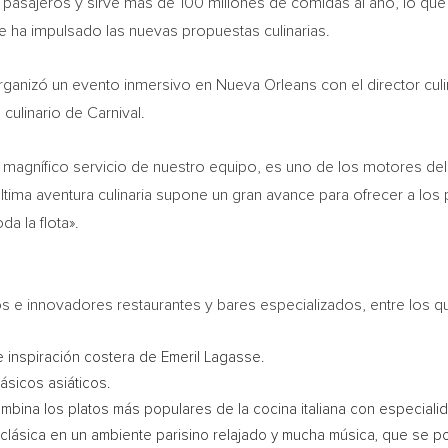
e pasajeros y sirve más de 100 millones de comidas al año, lo que
 ha impulsado las nuevas propuestas culinarias.
rganizó un evento inmersivo en Nueva Orleans con el director culi
culinario de Carnival.
agnífico servicio de nuestro equipo, es uno de los motores del éx
última aventura culinaria supone un gran avance para ofrecer a los
a la flota».
os e innovadores restaurantes y bares especializados, entre los q
 inspiración costera de Emeril Lagasse.
sicos asiáticos.
mbina los platos más populares de la cocina italiana con especiali
lásica en un ambiente parisino relajado y mucha música, que se podr