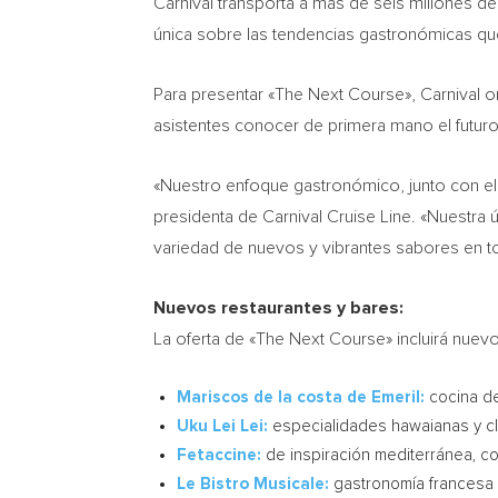
Carnival transporta a más de seis millones d
única sobre las tendencias gastronómicas que
Para presentar «The Next Course», Carnival o
asistentes conocer de primera mano el futuro 
«Nuestro enfoque gastronómico, junto con el m
presidenta de Carnival Cruise Line. «Nuestra 
variedad de nuevos y vibrantes sabores en tod
Nuevos restaurantes y bares:
La oferta de «The Next Course» incluirá nuev
Mariscos de la costa de Emeril:
cocina de
Uku Lei Lei:
especialidades hawaianas y clá
Fetaccine:
de inspiración mediterránea, co
Le Bistro Musicale:
gastronomía francesa c