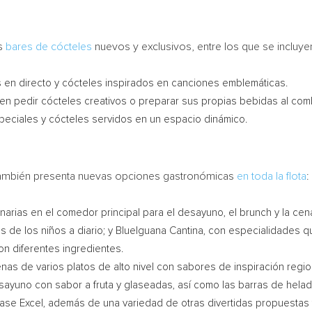
os
bares de cócteles
nuevos y exclusivos, entre los que se incluye
en directo y cócteles inspirados en canciones emblemáticas.
den pedir cócteles creativos o preparar sus propias bebidas al com
eciales y cócteles servidos en un espacio dinámico.
 también presenta nuevas opciones gastronómicas
en toda la flota
:
arias en el comedor principal para el desayuno, el brunch y la cen
tos de los niños a diario; y BlueIguana Cantina, con especialidades 
n diferentes ingredientes.
nas de varios platos de alto nivel con sabores de inspiración regio
sayuno con sabor a fruta y glaseadas, así como las barras de hela
lase Excel, además de una variedad de otras divertidas propuestas t