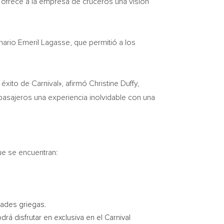
 ofrece a la empresa de cruceros una visión
nario Emeril Lagasse, que permitió a los
ito de Carnival», afirmó Christine Duffy,
 pasajeros una experiencia inolvidable con una
ue se encuentran:
dades griegas.
á disfrutar en exclusiva en el Carnival