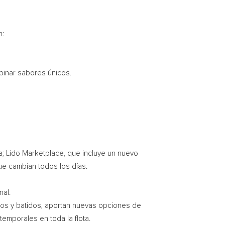
n:
binar sabores únicos.
a; Lido Marketplace, que incluye un nuevo
que cambian todos los días.
nal.
dos y batidos, aportan nuevas opciones de
emporales en toda la flota.