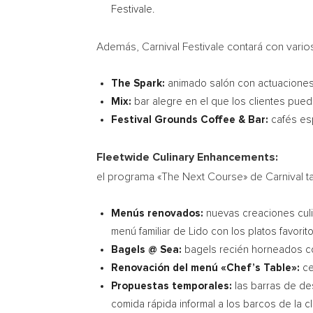
Festivale.
Además, Carnival Festivale contará con vari
The Spark:
animado salón con actuaciones 
Mix:
bar alegre en el que los clientes pue
Festival Grounds Coffee & Bar:
cafés esp
Fleetwide Culinary Enhancements:
el programa «The Next Course» de Carnival
Menús renovados:
nuevas creaciones culin
menú familiar de Lido con los platos favori
Bagels @ Sea:
bagels recién horneados co
Renovación del menú «Chef’s Table»:
ce
Propuestas temporales:
las barras de de
comida rápida informal a los barcos de la c