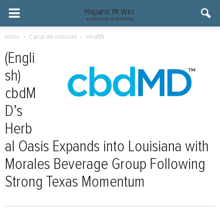
Inicio
Canal de noticias
Health
(Engli
sh)
cbdM
D’s
Herb
al Oasis Expands into Louisiana with
Morales Beverage Group Following
Strong Texas Momentum