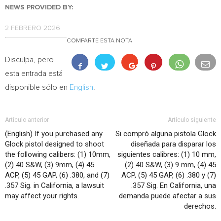
NEWS PROVIDED BY:
2 FEBRERO 2026
COMPARTE ESTA NOTA
Disculpa, pero
esta entrada está
disponible sólo en
English
.
Artículo anterior
Artículo siguiente
(English) If you purchased any
Si compró alguna pistola Glock
Glock pistol designed to shoot
diseñada para disparar los
the following calibers: (1) 10mm,
siguientes calibres: (1) 10 mm,
(2) 40 S&W, (3) 9mm, (4) 45
(2) 40 S&W, (3) 9 mm, (4) 45
ACP, (5) 45 GAP, (6) .380, and (7)
ACP, (5) 45 GAP, (6) .380 y (7)
.357 Sig. in California, a lawsuit
.357 Sig. En California, una
may affect your rights.
demanda puede afectar a sus
derechos.