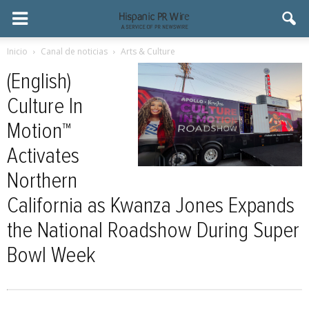
Inicio
Canal de noticias
Arts & Culture
(English)
Culture In
Motion™
Activates
Northern
California as Kwanza Jones Expands
the National Roadshow During Super
Bowl Week