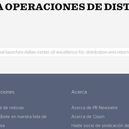
A OPERACIONES DE DIS
uciones
Acerca
l de noticias
Acerca de PR Newswire
ríbete en nuestra lista de
Acerca de Cision
nsa
Hazte socio de sindicación d