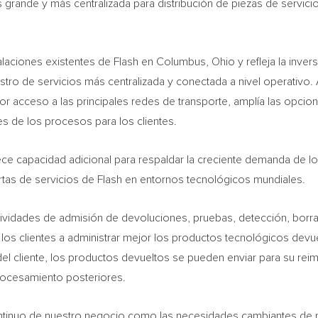
grande y más centralizada para distribución de piezas de servicio
aciones existentes de Flash en Columbus, Ohio y refleja la invers
ro de servicios más centralizada y conectada a nivel operativo. A
r acceso a las principales redes de transporte, amplía las opci
les de los procesos para los clientes.
ce capacidad adicional para respaldar la creciente demanda de l
ertas de servicios de Flash en entornos tecnológicos mundiales.
ctividades de admisión de devoluciones, pruebas, detección, bor
los clientes a administrar mejor los productos tecnológicos devu
s del cliente, los productos devueltos se pueden enviar para su r
procesamiento posteriores.
 continuo de nuestro negocio como las necesidades cambiantes de n