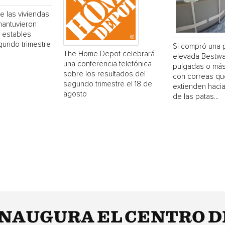
e las viviendas
mantuvieron
 estables
gundo trimestre
Si compró una 
The Home Depot celebrará
elevada Bestwa
una conferencia telefónica
pulgadas o más
sobre los resultados del
con correas qu
segundo trimestre el 18 de
extienden hacia
agosto
de las patas...
INAUGURA EL CENTRO 