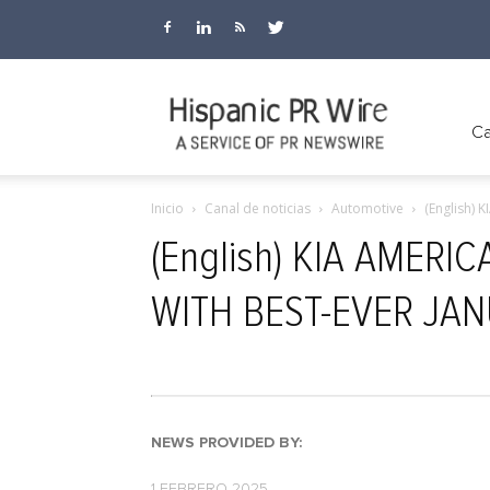
Hispanic
Ca
Inicio
Canal de noticias
Automotive
(English)
PR
(English) KIA AMER
WITH BEST-EVER JA
Wire
NEWS PROVIDED BY:
1 FEBRERO 2025