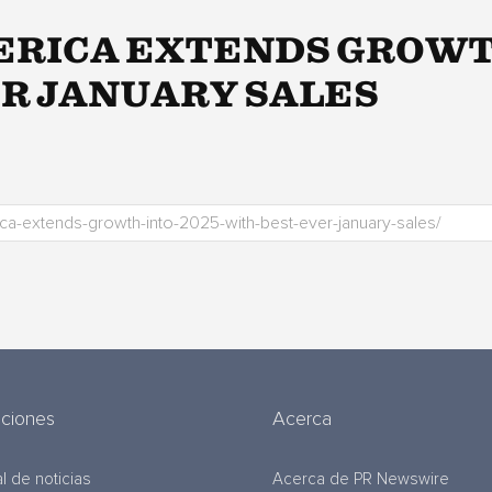
AMERICA EXTENDS GROWT
R JANUARY SALES
uciones
Acerca
l de noticias
Acerca de PR Newswire