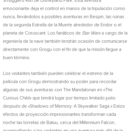
Smugglers Run de Disneyland Park. Esta aventura
emocionante deja el control en manos de la tripulación como
nunca, llevándolos a posibles aventuras en Bespin, las ruinas
de la segunda Estrella de la Muerte alrededor de Endor o el
planeta de Coruscant. Los fanáticos de
Star Wars
a cargo de la
ingeniería de la nave también tendrán ocasión de comunicarse
directamente con Grogu con el fin de que la misión llegue a
buen término.
Los visitantes también pueden celebrar el estreno de la
película con Grogu demostrando su poder para recordar
algunas de sus aventuras con The Mandalorian en «The
Curious Child» que tendrá lugar por tiempo limitado justo
después de «Shadows of Memory: A Skywalker Saga.» Estos
efectos de proyección impresionantes transforman cada
noche las torretas de Batuu, cerca del Millennium Falcon,
acompañando a los visitantes en una aventura más allá de la