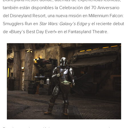
también están disponibles la Celebración del 70 Aniversario
del Disneyland Resort, una nueva misión en Millennium Falcon:
Smugglers Run en
Star Wars: Galaxy’s Edge
y el reciente debut
de «Bluey’s Best Day Ever!» en el Fantasyland Theatre.