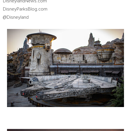
DisneylandNews.com
DisneyParksBlog.com
@Disneyland