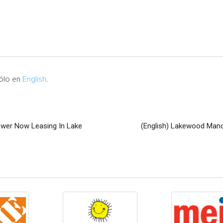
sólo en
English
.
wer Now Leasing In Lake
(English) Lakewood Man