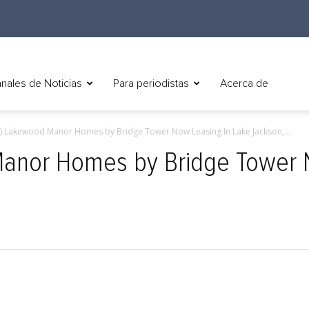
nales de Noticias
Para periodistas
Acerca de
h) Lakewood Manor Homes by Bridge Tower Now Leasing In Lake Jackson,...
Manor Homes by Bridge Tower 