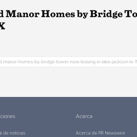
d Manor Homes by Bridge T
X
uciones
Acerca
l de noticias
Acerca de PR Newswire