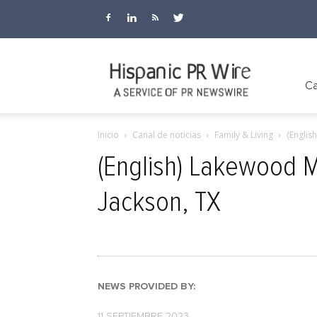
Hispanic
Ca
Inicio
Canal de noticias
Family & Living
(Englis
PR
(English) Lakewood 
Jackson, TX
Wire
NEWS PROVIDED BY:
11 SEPTIEMBRE 2023