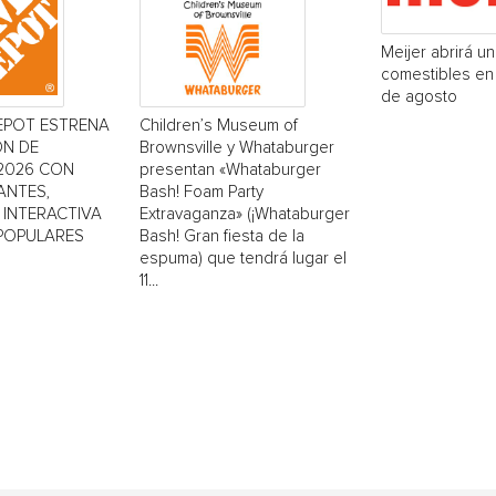
Meijer abrirá u
comestibles en 
de agosto
EPOT ESTRENA
Children’s Museum of
ÓN DE
Brownsville y Whataburger
2026 CON
presentan «Whataburger
ANTES,
Bash! Foam Party
INTERACTIVA
Extravaganza» (¡Whataburger
 POPULARES
Bash! Gran fiesta de la
espuma) que tendrá lugar el
11...