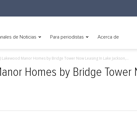
nales de Noticias
Para periodistas
Acerca de
h) Lakewood Manor Homes by Bridge Tower Now Leasing In Lake Jackson,...
Manor Homes by Bridge Tower 