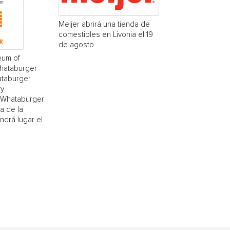
Meijer abrirá una tienda de
comestibles en Livonia el 19
de agosto
eum of
Whataburger
ataburger
ty
(¡Whataburger
a de la
drá lugar el