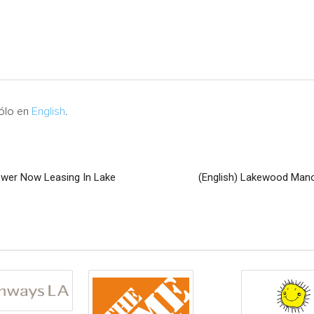
sólo en
English
.
wer Now Leasing In Lake
(English) Lakewood Man