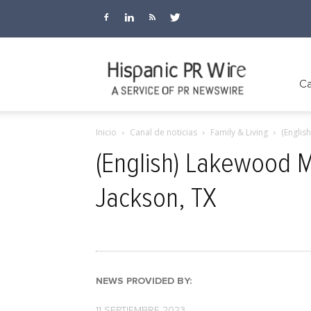
Hispanic
Ca
Inicio
Canal de noticias
Family & Living
(Englis
PR
(English) Lakewood 
Jackson, TX
Wire
NEWS PROVIDED BY:
11 SEPTIEMBRE 2023