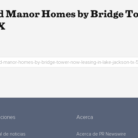
d Manor Homes by Bridge T
X
uciones
Acerca
l de noticias
Acerca de PR Newswire