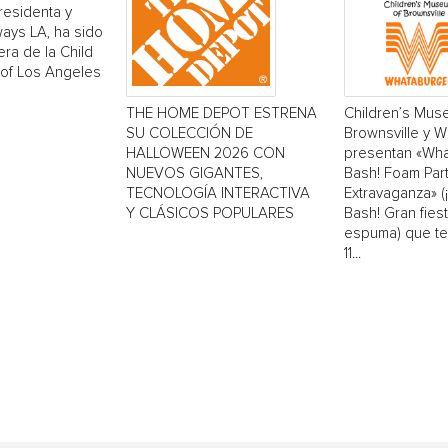
residenta y
ays LA, ha sido
era de la Child
 of Los Angeles
THE HOME DEPOT ESTRENA
Children’s Mus
SU COLECCIÓN DE
Brownsville y 
HALLOWEEN 2026 CON
presentan «Wh
NUEVOS GIGANTES,
Bash! Foam Par
TECNOLOGÍA INTERACTIVA
Extravaganza» 
Y CLÁSICOS POPULARES
Bash! Gran fiest
espuma) que ten
11...