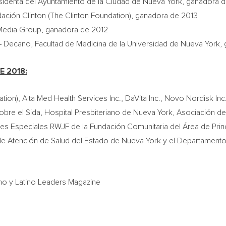
sidenta del Ayuntamiento de la Ciudad de
Nueva York
, ganadora 
ación Clinton (The Clinton Foundation), ganadora de 2013
 Media Group, ganadora de 2012
– Decano, Facultad de Medicina de la Universidad de
Nueva York
,
 2018:
ion), Alta Med Health Services Inc., DaVita Inc., Novo Nordisk Inc.
obre el Sida, Hospital Presbiteriano de
Nueva York
, Asociación de
s Especiales RWJF de la Fundación Comunitaria del Área de
Pri
 de Atención de Salud del Estado de
Nueva York
y el Departamento 
no y Latino Leaders Magazine