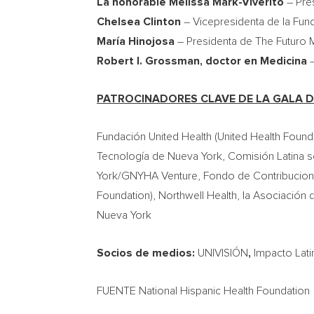
La honorable
Melissa Mark-Viverito
– Pre
Chelsea Clinton
– Vicepresidenta de la Fund
María Hinojosa
– Presidenta de The Futuro
Robert I. Grossman
, doctor en Medicina
PATROCINADORES CLAVE DE LA GALA DE
Fundación United Health (United Health Foundat
Tecnología de
Nueva York
, Comisión Latina s
York
/GNYHA Venture, Fondo de Contribucione
Foundation), Northwell Health, la Asociación
Nueva York
Socios de medios:
UNIVISIÓN
,
Impacto Lati
FUENTE National Hispanic Health Foundation