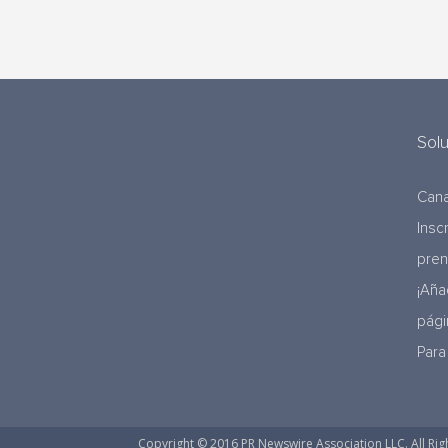
Sol
Cana
Insc
pre
¡Aña
pági
Para
Copyright © 2016 PR Newswire Association LLC. All Rig