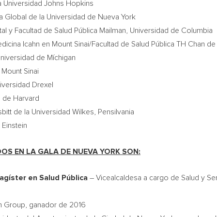
la Universidad Johns Hopkins
a Global de la Universidad de
Nueva York
l y Facultad de Salud Pública Mailman, Universidad de
Columbia
dicina Icahn en
Mount Sinai
/Facultad de Salud Pública TH Chan d
Universidad de Míchigan
n
Mount Sinai
iversidad Drexel
a de
Harvard
itt de la Universidad Wilkes, Pensilvania
 Einstein
OS EN LA GALA DE
NUEVA YORK
SON:
agíster en Salud Pública
– Vicealcaldesa a cargo de Salud y S
m Group, ganador de 2016