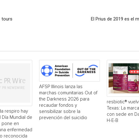
 tours
El Prius de 2019 es el 
AFSP Illinois lanza las
marchas comunitarias Out of
the Darkness 2026 para
resbiotic® vuelv
recaudar fondos y
Texas: La marc
a respiro hay
sensibilizar sobre la
con sede en Dal
El Día Mundial de
prevención del suicidio
H-E-B
 pone en
 una enfermedad
o reconocida