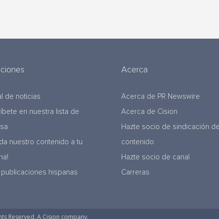
uciones
Acerca
l de noticias
Acerca de PR Newswire
ríbete en nuestra lista de
Acerca de Cision
nsa
Hazte socio de sindicación d
da nuestro contenido a tu
contenido
na!
Hazte socio de canal
 publicaciones hispanas
Carreras
hts Reserved. A Cision company.