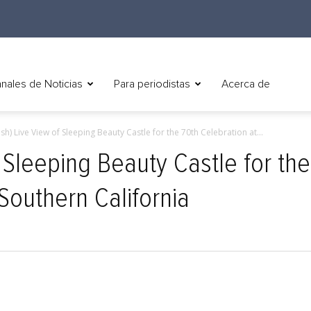
nales de Noticias
Para periodistas
Acerca de
ish) Live View of Sleeping Beauty Castle for the 70th Celebration at...
f Sleeping Beauty Castle for th
Southern California