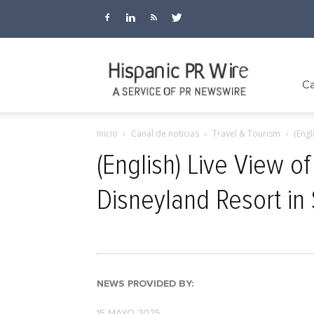
Hispanic
Ca
Inicio
Canal de noticias
Travel & Tourism
(Engl
PR
(English) Live View o
Disneyland Resort in 
Wire
NEWS PROVIDED BY:
15 MAYO 2025