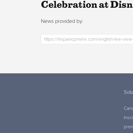
Celebration at Disn
News provided by:
Sol
Cana
Insc
pre