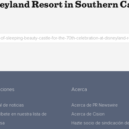
eyland Resort in Southern C
uciones
Acerca
l de noticias
Acerca de PR Newswire
ríbete en nuestra lista de
Acerca de Cision
nsa
Hazte socio de sindicación d