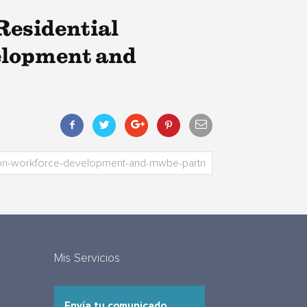
Residential
elopment and
Mis Servicios
Envía tu comunicado