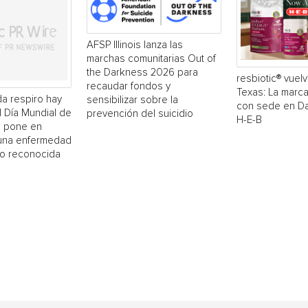
AFSP Illinois lanza las
marchas comunitarias Out of
the Darkness 2026 para
resbiotic® vuelv
recaudar fondos y
Texas: La marc
a respiro hay
sensibilizar sobre la
con sede en Dal
El Día Mundial de
prevención del suicidio
H-E-B
 pone en
 una enfermedad
o reconocida