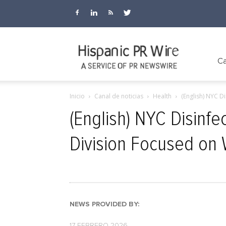
Hispanic
Ca
Inicio
Canal de noticias
Health
(English) NYC D
PR
(English) NYC Disinfe
Division Focused on
Wire
NEWS PROVIDED BY:
17 FEBRERO 2026