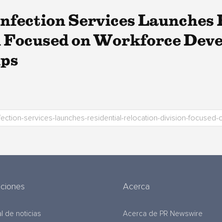
nfection Services Launches 
n Focused on Workforce Dev
ps
uciones
Acerca
l de noticias
Acerca de PR Newswire