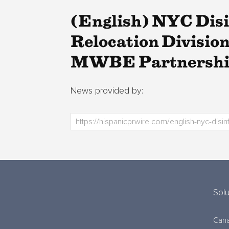
(English) NYC Disi
Relocation Divisio
MWBE Partnershi
News provided by:
Sol
Cana