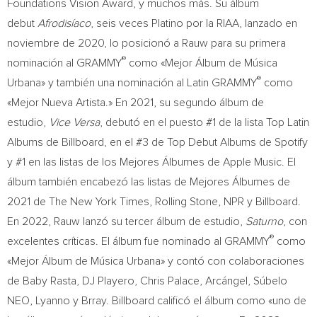
Foundations Vision Award, y muchos más. Su álbum
debut
Afrodisíaco
, seis veces Platino por la RIAA, lanzado en
noviembre de 2020, lo posicionó a Rauw para su primera
®
nominación al GRAMMY
como «Mejor Álbum de Música
®
Urbana» y también una nominación al Latin GRAMMY
como
«Mejor Nueva Artista.» En 2021, su segundo álbum de
estudio,
Vice Versa
, debutó en el puesto #1 de la lista Top Latin
Albums de Billboard, en el #3 de Top Debut Albums de Spotify
y #1 en las listas de los Mejores Álbumes de Apple Music. El
álbum también encabezó las listas de Mejores Álbumes de
2021 de The New York Times, Rolling Stone, NPR y Billboard.
En 2022, Rauw lanzó su tercer álbum de estudio,
Saturno
, con
®
excelentes críticas. El álbum fue nominado al GRAMMY
como
«Mejor Álbum de Música Urbana» y contó con colaboraciones
de Baby Rasta, DJ Playero, Chris Palace, Arcángel, Súbelo
NEO, Lyanno y Brray. Billboard calificó el álbum como «uno de