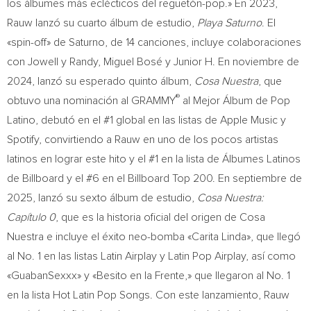
los álbumes más eclécticos del reguetón-pop.» En 2023,
Rauw lanzó su cuarto álbum de estudio,
Playa Saturno
. El
«spin-off» de Saturno, de 14 canciones, incluye colaboraciones
con Jowell y Randy, Miguel Bosé y Junior H. En noviembre de
2024, lanzó su esperado quinto álbum,
Cosa Nuestra
, que
®
obtuvo una nominación al GRAMMY
al Mejor Álbum de Pop
Latino, debutó en el #1 global en las listas de Apple Music y
Spotify, convirtiendo a Rauw en uno de los pocos artistas
latinos en lograr este hito y el #1 en la lista de Álbumes Latinos
de Billboard y el #6 en el Billboard Top 200. En septiembre de
2025, lanzó su sexto álbum de estudio,
Cosa Nuestra:
Capítulo 0
, que es la historia oficial del origen de Cosa
Nuestra e incluye el éxito neo-bomba «Carita Linda», que llegó
al No. 1 en las listas Latin Airplay y Latin Pop Airplay, así como
«GuabanSexxx» y «Besito en la Frente,» que llegaron al No. 1
en la lista Hot Latin Pop Songs. Con este lanzamiento, Rauw