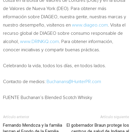
cotiza en la Bolsa de Valores de Londres (DGE) y en la Bolsa
de Valores de Nueva York (DEO). Para obtener más
información sobre DIAGEO, nuestra gente, nuestras marcas y
nuestro desempeño, visítenos en
www.diageo.com
. Visita el
recurso global de DIAGEO sobre consumo responsable de
alcohol,
www.DRINKiQ.com
. Para obtener información,
conocer iniciativas y compartir buenas prácticas.
Celebrando la vida, todos los días, en todos lados.
Contacto de medios:
Buchanans@HunterPR.com
FUENTE Buchanan’s Blended Scotch Whisky
Artículo anterior
Artículo siguiente
Fernando Mendoza y la familia
El gobernador Braun protege los
lanzan el Fondo de la Familia
centros de salud de Indiana al