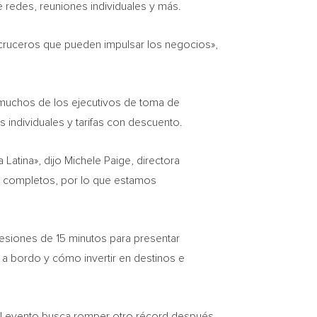
e redes, reuniones individuales y más.
e cruceros que pueden impulsar los negocios»,
s muchos de los ejecutivos de toma de
individuales y tarifas con descuento.
Latina», dijo Michele Paige, directora
os completos, por lo que estamos
sesiones de 15 minutos para presentar
 a bordo y cómo invertir en destinos e
 el evento busca romper otro récord después