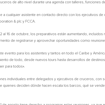
cruceros de alto nivel durante una agenda con talleres, funciones d
ne a cualquier asistente en contacto directo con los ejecutivos d
rporation & plc y FCCA.
 12 al 16 de octubre, los preparativos están aumentando, incluido
mento de registrarse y aprovechar oportunidades como reuniones 
e evento para los asistentes y tantos en todo el Caribe y América 
imiento de todo, desde nuevos tours hasta desarrollos de destin
er para todos».
ones individuales entre delegados y ejecutivos de cruceros, con 
 de quienes deciden dónde hacen escala los barcos, qué se vende
 31 de agosto tiene derecho a programar estas reuniones, ya que