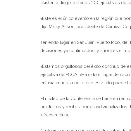
asistente dirigirse a unos 100 ejecutivos de 
«Este es el único evento en la región que po
dijo Micky Arison, presidente de Carnival Co
Teniendo lugar en San Juan, Puerto Rico, del
decisiones ya confirmados, y ahora es el mo
«Estamos orgullosos del éxito continuo de est
ejecutiva de FCCA. «Ha sido el lugar de nac
entusiasmados con lo que este año puede tra
El núcleo de la Conferencia se basa en reuni
productos y recibir aportes individualizados
infraestructura.
Cualquier persona que se registre antes del