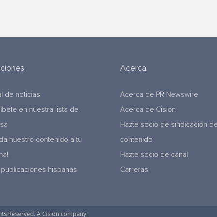
uciones
Acerca
l de noticias
Acerca de PR Newswire
ríbete en nuestra lista de
Acerca de Cision
nsa
Hazte socio de sindicación d
da nuestro contenido a tu
contenido
na!
Hazte socio de canal
 publicaciones hispanas
Carreras
hts Reserved. A Cision company.