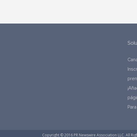
Sol
Cana
Insc
pre
¡Aña
pági
Para
Copyright © 2016 PR Newswire Association LLC. All Rig