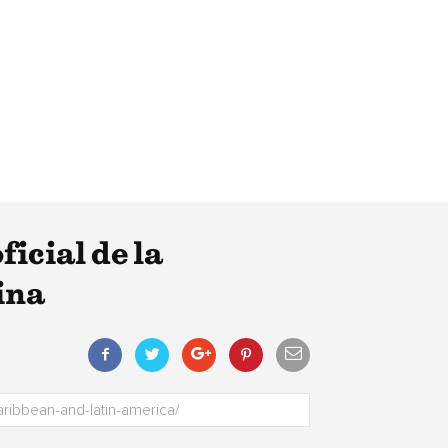
icial de la
ina