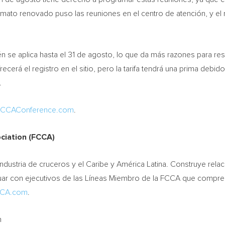
mato renovado puso las reuniones en el centro de atención, y el
 se aplica hasta el 31 de agosto, lo que da más razones para rese
recerá el registro en el sitio, pero la tarifa tendrá una prima debi
.
CCAConference.com
.
ciation (FCCA)
dustria de cruceros y el Caribe y América Latina. Construye relaci
ctuar con ejecutivos de las Líneas Miembro de la FCCA que compr
CCA.com
.
n