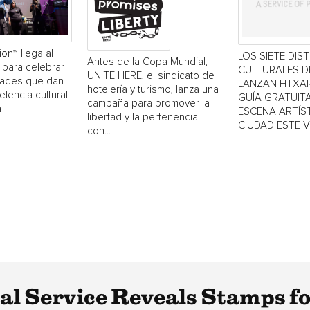
ion™ llega al
LOS SIETE DIS
Antes de la Copa Mundial,
 para celebrar
CULTURALES 
UNITE HERE, el sindicato de
dades que dan
LANZAN HTXAR
hotelería y turismo, lanza una
elencia cultural
GUÍA GRATUITA
campaña para promover la
a
ESCENA ARTÍST
libertad y la pertenencia
CIUDAD ESTE 
con...
tal Service Reveals Stamps f