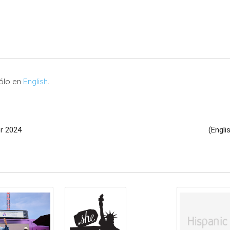
sólo en
English
.
or 2024
(Engli