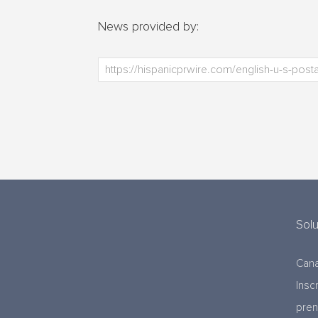
News provided by:
Sol
Cana
Insc
pre