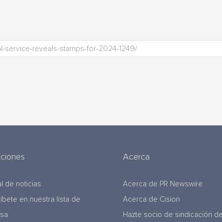
uciones
Acerca
l de noticias
Acerca de PR Newswire
ríbete en nuestra lista de
Acerca de Cision
nsa
Hazte socio de sindicación d