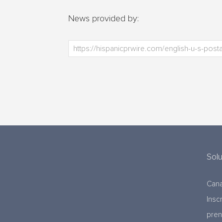
News provided by:
Sol
Cana
Insc
pre