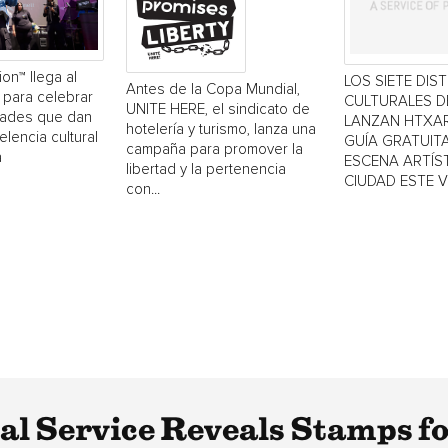
ion™ llega al
LOS SIETE DIS
Antes de la Copa Mundial,
 para celebrar
CULTURALES 
UNITE HERE, el sindicato de
dades que dan
LANZAN HTXAR
hotelería y turismo, lanza una
elencia cultural
GUÍA GRATUITA
campaña para promover la
a
ESCENA ARTÍST
libertad y la pertenencia
CIUDAD ESTE 
con...
tal Service Reveals Stamps f