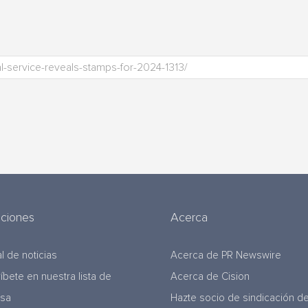
uciones
Acerca
l de noticias
Acerca de PR Newswire
ríbete en nuestra lista de
Acerca de Cision
nsa
Hazte socio de sindicación d