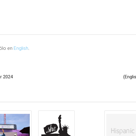
sólo en
English
.
or 2024
(Engli