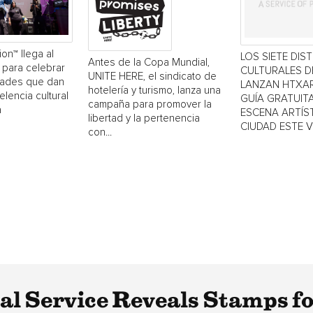
ion™ llega al
LOS SIETE DIS
Antes de la Copa Mundial,
 para celebrar
CULTURALES 
UNITE HERE, el sindicato de
dades que dan
LANZAN HTXAR
hotelería y turismo, lanza una
elencia cultural
GUÍA GRATUITA
campaña para promover la
a
ESCENA ARTÍST
libertad y la pertenencia
CIUDAD ESTE 
con...
tal Service Reveals Stamps f