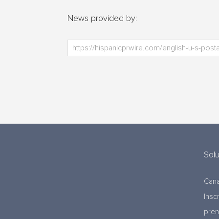
News provided by:
Sol
Cana
Insc
pre