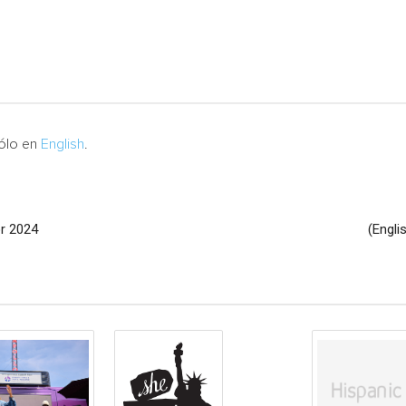
sólo en
English
.
or 2024
(Engli