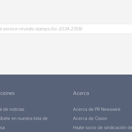
uciones
Acerca
l de noticias
Acerca de PR Newswire
ríbete en nuestra lista de
Acerca de Cision
nsa
Hazte socio de sindicación d