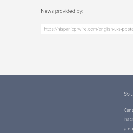
News provided by:
Sol
Cana
Insc
pre