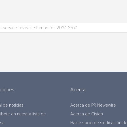
uciones
Acerca
l de noticias
Acerca de PR Newswire
ríbete en nuestra lista de
Acerca de Cision
nsa
Hazte socio de sindicación d