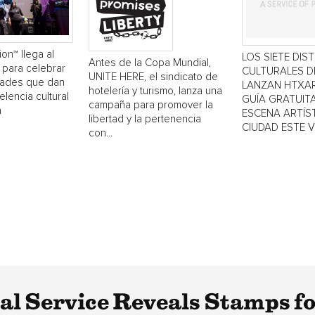
ion™ llega al
LOS SIETE DIS
Antes de la Copa Mundial,
 para celebrar
CULTURALES 
UNITE HERE, el sindicato de
dades que dan
LANZAN HTXAR
hotelería y turismo, lanza una
elencia cultural
GUÍA GRATUITA
campaña para promover la
a
ESCENA ARTÍST
libertad y la pertenencia
CIUDAD ESTE 
con...
tal Service Reveals Stamps f