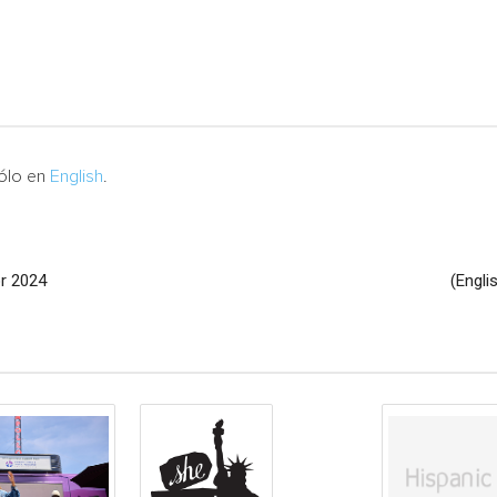
sólo en
English
.
or 2024
(Engli