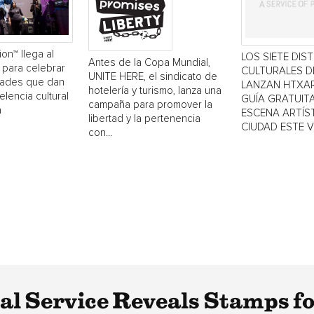
ion™ llega al
LOS SIETE DIS
Antes de la Copa Mundial,
 para celebrar
CULTURALES 
UNITE HERE, el sindicato de
dades que dan
LANZAN HTXAR
hotelería y turismo, lanza una
elencia cultural
GUÍA GRATUITA
campaña para promover la
a
ESCENA ARTÍST
libertad y la pertenencia
CIUDAD ESTE 
con...
tal Service Reveals Stamps f