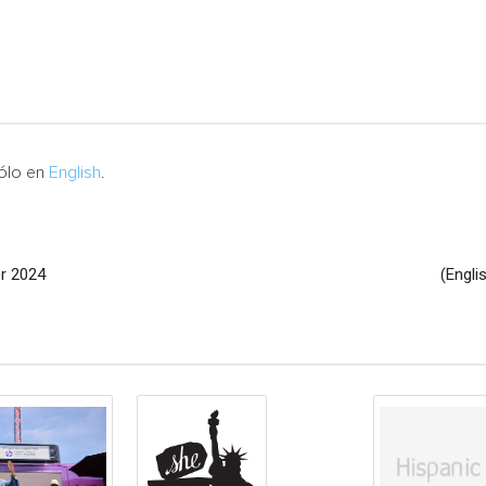
sólo en
English
.
or 2024
(Engli