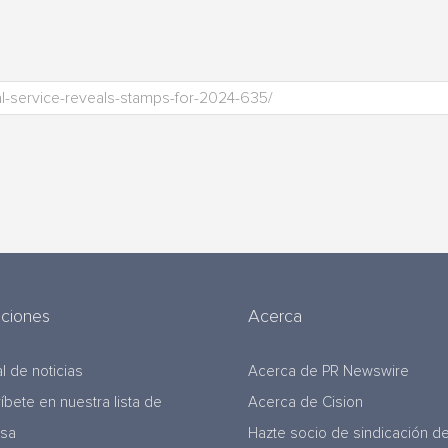
uciones
Acerca
l de noticias
Acerca de PR Newswire
ríbete en nuestra lista de
Acerca de Cision
nsa
Hazte socio de sindicación d