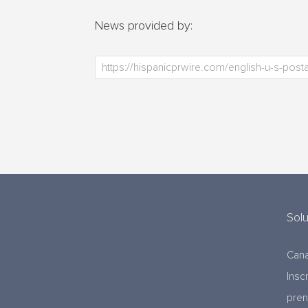
News provided by:
Sol
Cana
Insc
pre