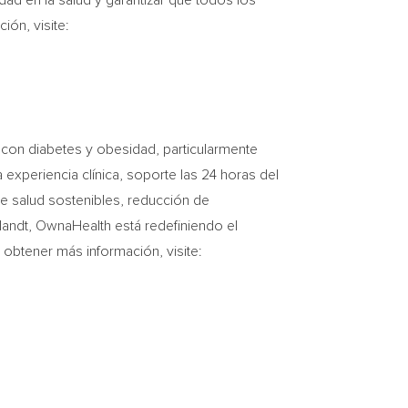
ad en la salud y garantizar que todos los
ión, visite:
con diabetes y obesidad, particularmente
experiencia clínica, soporte las 24 horas del
de salud sostenibles, reducción de
landt
, OwnaHealth está redefiniendo el
obtener más información, visite: