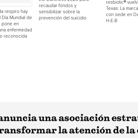
resbiotic® vuelv
recaudar fondos y
Texas: La marc
a respiro hay
sensibilizar sobre la
con sede en Dal
El Día Mundial de
prevención del suicidio
H-E-B
 pone en
 una enfermedad
o reconocida
nuncia una asociación estra
nsformar la atención de la d