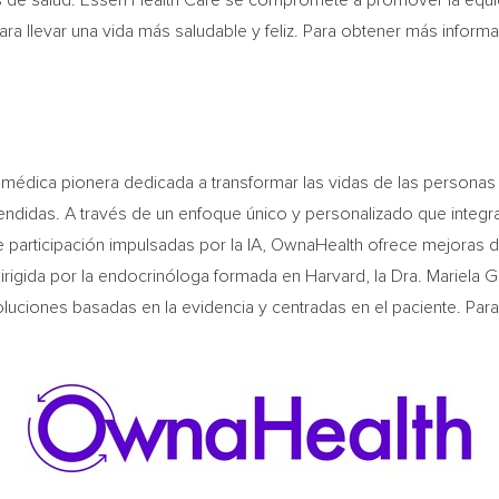
os de salud. Essen Health Care se compromete a promover la equid
ra llevar una vida más saludable y feliz. Para obtener más informac
médica pionera dedicada a transformar las vidas de las personas 
didas. A través de un enfoque único y personalizado que integra 
de participación impulsadas por la IA, OwnaHealth ofrece mejoras 
irigida por la endocrinóloga formada en
Harvard
, la Dra.
Mariela G
ciones basadas en la evidencia y centradas en el paciente. Para 