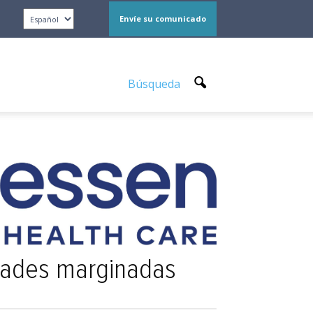
Envíe su comunicado
Búsqueda
idades marginadas