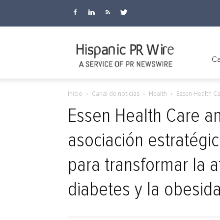
Hispanic
Ca
Inicio
Canal de noticias
Health
Essen Health Ca
PR
Essen Health Care a
asociación estratég
Wire
para transformar la a
diabetes y la obesi