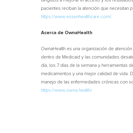
dirigidos a mejorar el acceso y los resultad
pacientes reciban la atención que necesitan pa
https://www.essenhealthcare.com/
.
Acerca de OwnaHealth
OwnaHealth es una organización de atención 
dentro de Medicaid y las comunidades desaten
día, los 7 días de la semana y herramientas 
medicamentos y una mejor calidad de vida. D
manejo de las enfermedades crónicas con solu
https://www.owna.health/