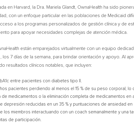
mada en
Harvard
, la Dra.
Mariela Glandt
, OwnaHealth ha sido pionera
dad, con un enfoque particular en las poblaciones de Medicaid difíc
cceso a los programas personalizados de gestión clínica y de est
ento para apoyar necesidades complejas de atención médica.
OwnaHealth están emparejados virtualmente con un equipo dedica
día, los 7 días de la semana, para brindar orientación y apoyo. Al
do resultados clínicos notables, que incluyen:
A1c entre pacientes con diabetes tipo II.
os pacientes perdiendo al menos el 15 % de su peso corporal, lo que
a de medicamentos o la eliminación completa de medicamentos en 
de depresión reducidas en un 35 % y puntuaciones de ansiedad en 
% de los miembros interactuando con un coach semanalmente y una t
tas de participación.