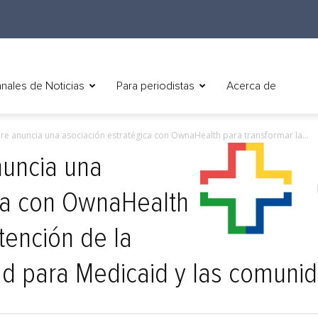
nales de Noticias
Para periodistas
Acerca de
re anuncia una asociación estratégica con OwnaHealth para transformar la...
nuncia una
ica con OwnaHealth
tención de la
dad para Medicaid y las comun