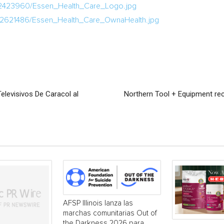
/2423960/Essen_Health_Care_Logo.jpg
/2621486/Essen_Health_Care_OwnaHealth.jpg
levisivos De Caracol al
Northern Tool + Equipment re
AFSP Illinois lanza las
marchas comunitarias Out of
the Darkness 2026 para