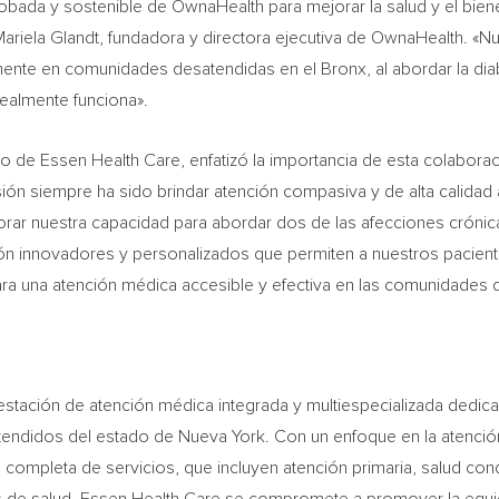
obada y sostenible de OwnaHealth para mejorar la salud y el bie
ariela Glandt
, fundadora y directora ejecutiva de OwnaHealth. «N
lmente en comunidades desatendidas en el
Bronx
, al abordar la d
ealmente funciona».
co de Essen Health Care, enfatizó la importancia de esta colaborac
sión siempre ha sido brindar atención compasiva y de alta calidad
ar nuestra capacidad para abordar dos de las afecciones crónica
innovadores y personalizados que permiten a nuestros pacientes
a una atención médica accesible y efectiva en las comunidades d
stación de atención médica integrada y multiespecializada dedica
atendidos del estado de
Nueva York
. Con un enfoque en la atenci
completa de servicios, que incluyen atención primaria, salud cond