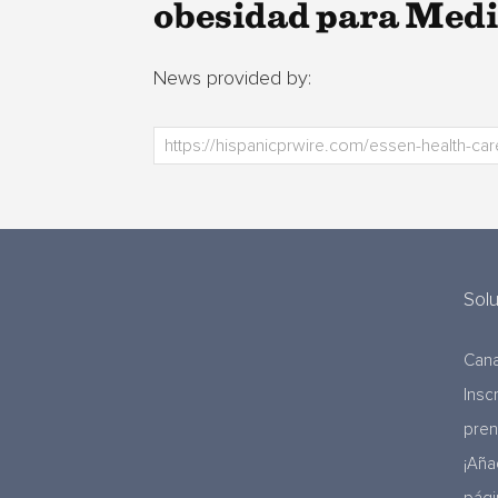
obesidad para Medi
News provided by:
Sol
Cana
Insc
pre
¡Aña