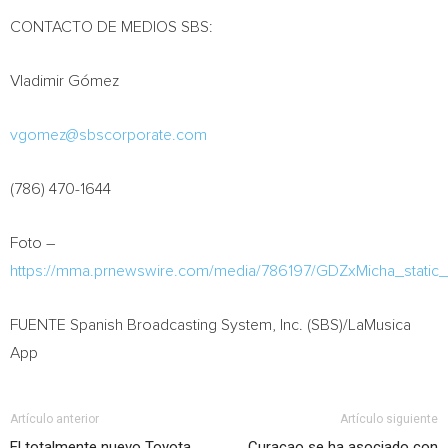
CONTACTO DE MEDIOS SBS:
Vladimir Gómez
vgomez@sbscorporate.com
(786) 470-1644
Foto –
https://mma.prnewswire.com/media/786197/GDZxMicha_static_
FUENTE Spanish Broadcasting System, Inc. (SBS)/LaMusica
App
Artículo anterior
Artículo siguiente
El totalmente nuevo Toyota
Curacao se ha asociado con