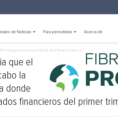
nales de Noticias
Para periodistas
Acerca de
RA Prologis anuncia que el 20 de abril llevará a cabo la...
ia que el
cabo la
ca donde
ados financieros del primer tr