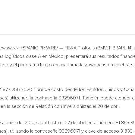
wswire-HISPANIC PR WIRE/ — FIBRA Prologis (BMV: FIBRAPL 14) un
s logísticos clase A en México, presentará sus resultados financie
ado y el panorama futuro en una llamada y «webcast» a celebrarse 
r +1 877 256 7020 (libre de costo desde los Estados Unidos y Can
es) utilizando la contraseña 93296071. También puede atender el 
en la sección de Relación con Inversionistas el 20 de abril.
 a partir del 20 de abril hasta el 27 de abril en el número +1 85
es), utilizando la contraseña 93296071 y clave de acceso 31833. 