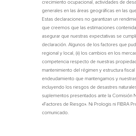
crecimiento ocupacional, actividades de des
generales en las áreas geográficas en las qu
Estas declaraciones no garantizan un rendimie
que creemos que las estimaciones contenida
asegurar que nuestras expectativas se cumplir
declaración. Algunos de los factores que pudier
regional y local, (ii) los cambios en los merc
competencia respecto de nuestras propiedades
mantenimiento del régimen y estructura fiscal d
endeudamiento que mantengamos y nuestras cali
incluyendo los riesgos de desastres naturales
suplementos presentados ante la Comisión Nac
«Factores de Riesgo». Ni Prologis ni FIBRA P
comunicado.