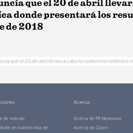
ia que el 20 de abril llevar
ica donde presentará los res
e de 2018
uciones
Acerca
l de noticias
Acerca de PR Newswire
ríbete en nuestra lista de
Acerca de Cision