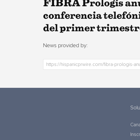
FIBRA Prologis anunc
conferencia telefón
del primer trimestr
News provided by:
Sol
Cana
Insc