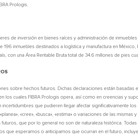
IBRA Prologis.
eres de inversión en bienes raíces y administración de inmuebles 
de 196 inmuebles destinados a logística y manufactura en México,
aís, con una Área Rentable Bruta total de 34.6 millones de pies c
ROS
nes sobre hechos futuros. Dichas declaraciones están basadas en
en los cuales FIBRA Prologis opera, así como en creencias y sup
 incertidumbres que pudieren llegar afectar significativamente los
 «planea», «cree», «busca», «estima» o variaciones de las mismas y
 futuros, que por lo general no son de naturaleza histórica. Todas
os que esperamos o anticipamos que ocurran en el futuro, incluy