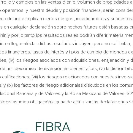
arrollo y cambios en las ventas o en el volumen de propiedades a
e operamos, y nuestra deuda y posición financiera, serán consid
nto futuro e implican ciertos riesgos, incertidumbres y supuestos 
s en cualquier declaración sobre hechos futuros están basadas
án y por lo tanto los resultados reales podrían diferir materialm
en llegar afectar dichas resultados incluyen, pero no se limitan, a
ados financieros, tasas de interés y tipos de cambio de moneda extr
, (iv) los riesgos asociados con adquisiciones, enajenación y de
e un fideicomiso de inversión en bienes raíces, (vi) la disponibilid
ficaciones, (vii) los riesgos relacionados con nuestras inversion
, y (ix) los factores de riesgo adicionales discutidos en los com
ional Bancaria y de Valores y la Bolsa Mexicana de Valores, S.A.B
rologis asumen obligación alguna de actualizar las declaraciones