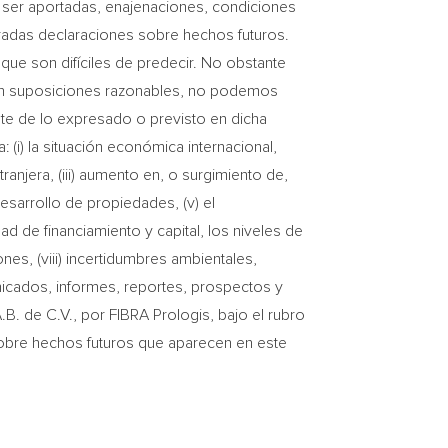
 ser aportadas, enajenaciones, condiciones
eradas declaraciones sobre hechos futuros.
que son difíciles de predecir. No obstante
 en suposiciones razonables, no podemos
ente de lo expresado o previsto en dicha
: (i) la situación económica internacional,
anjera, (iii) aumento en, o surgimiento de,
sarrollo de propiedades, (v) el
ad de financiamiento y capital, los niveles de
es, (viii) incertidumbres ambientales,
unicados, informes, reportes, prospectos y
. de C.V., por FIBRA Prologis, bajo el rubro
 sobre hechos futuros que aparecen en este