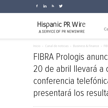
Hispanic
Ca
Inicio
Canal de noticias
Business & Finance
FIB
PR
FIBRA Prologis anunc
20 de abril llevará a 
Wire
conferencia telefóni
presentará los result