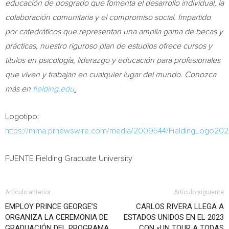
educación de posgrado que fomenta el desarrollo individual, la
colaboración comunitaria y el compromiso social. Impartido
por catedráticos que representan una amplia gama de becas y
prácticas, nuestro riguroso plan de estudios ofrece cursos y
títulos en psicología, liderazgo y educación para profesionales
que viven y trabajan en cualquier lugar del mundo. Conozca
más en
fielding.edu
.
Logotipo:
https://mma.prnewswire.com/media/2009544/FieldingLogo202
FUENTE Fielding Graduate University
Artículo anterior
Artículo siguiente
EMPLOY PRINCE GEORGE’S
CARLOS RIVERA LLEGA A
ORGANIZA LA CEREMONIA DE
ESTADOS UNIDOS EN EL 2023
GRADUACIÓN DEL PROGRAMA
CON «UN TOUR A TODAS