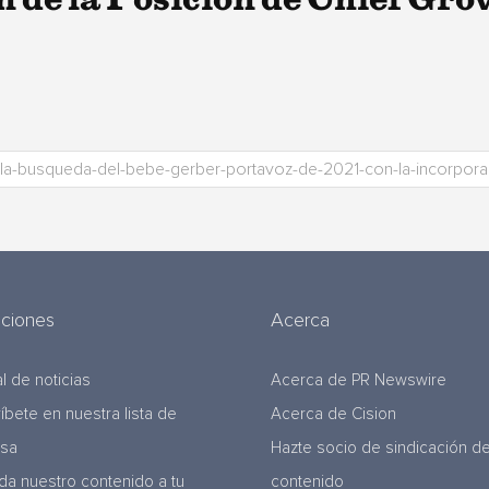
uciones
Acerca
l de noticias
Acerca de PR Newswire
ríbete en nuestra lista de
Acerca de Cision
nsa
Hazte socio de sindicación d
da nuestro contenido a tu
contenido