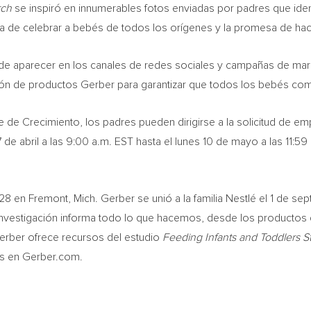
rch
se inspiró en innumerables fotos enviadas por padres que iden
 de celebrar a bebés de todos los orígenes y la promesa de ha
 de aparecer en los canales de redes sociales y campañas de mar
ón de productos Gerber para garantizar que todos los bebés com
e de Crecimiento, los padres pueden dirigirse a la solicitud de e
 de abril a las
9:00 a.m. EST
hasta el lunes 10 de mayo a las
11:59
928 en
Fremont, Mich.
Gerber se unió a la familia Nestlé el 1 de se
la investigación informa todo lo que hacemos, desde los productos 
erber ofrece recursos del estudio
Feeding Infants and Toddlers S
es en Gerber.com.