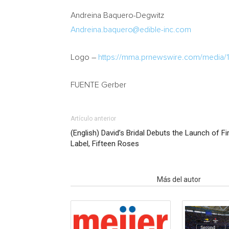
Andreina Baquero-Degwitz
Andreina.baquero@edible-inc.com
Logo –
https://mma.prnewswire.com/media/
FUENTE Gerber
Artículo anterior
(English) David’s Bridal Debuts the Launch of F
Label, Fifteen Roses
Artículo relacionados
Más del autor