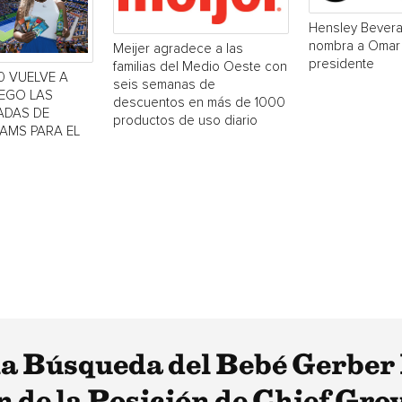
Hensley Bever
nombra a Omar
Meijer agradece a las
presidente
familias del Medio Oeste con
0 VUELVE A
seis semanas de
UEGO LAS
descuentos en más de 1000
ADAS DE
productos de uso diario
IAMS PARA EL
a Búsqueda del Bebé Gerber
 de la Posición de Chief Grow