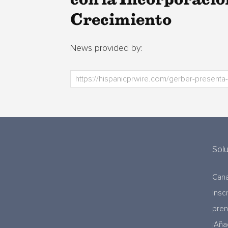
Crecimiento
News provided by:
Sol
Cana
Insc
pre
¡Aña