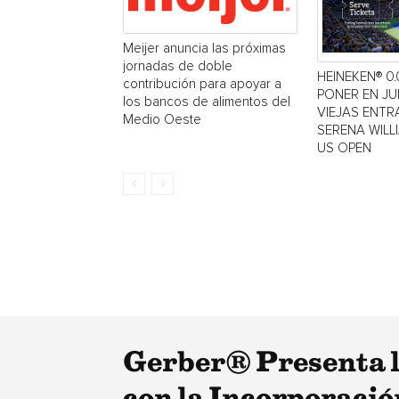
Meijer anuncia las próximas
jornadas de doble
HEINEKEN® 0.
contribución para apoyar a
PONER EN J
los bancos de alimentos del
VIEJAS ENTR
Medio Oeste
SERENA WILL
US OPEN
Gerber® Presenta l
con la Incorporación