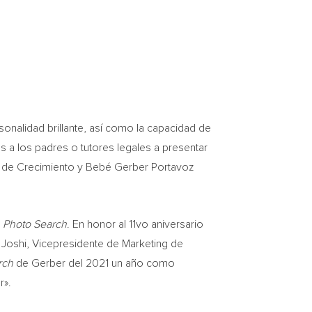
onalidad brillante, así como la capacidad de
os a los padres o tutores legales a presentar
 de Crecimiento y Bebé Gerber Portavoz
l
Photo Search
. En honor al 11vo aniversario
 Joshi
, Vicepresidente de Marketing de
rch
de
Gerber del
2021 un año como
r».