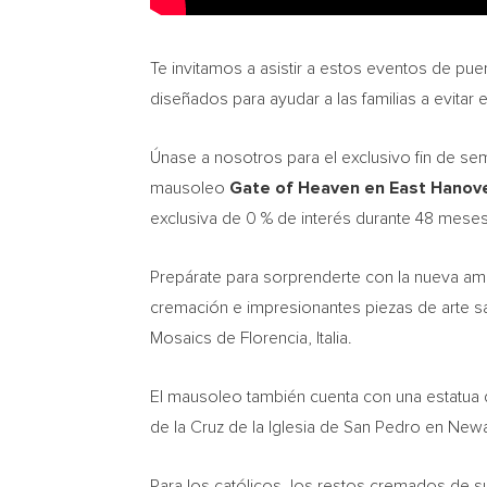
Te invitamos a asistir a estos eventos de p
diseñados para ayudar a las familias a evitar 
Únase a nosotros para el exclusivo fin de se
mausoleo
Gate of Heaven en
East Hanove
exclusiva de 0 % de interés durante 48 meses
Prepárate para sorprenderte con la nueva amp
cremación e impresionantes piezas de arte sa
Mosaics de Florencia, Italia.
El mausoleo también cuenta con una estatua d
de la Cruz de la Iglesia de San Pedro en
Newa
Para los católicos, los restos cremados de