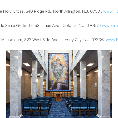
de
Holy Cross
, 340 Ridge Rd.,
North Arlington, N.J.
07031.
www.Ho
 de
Santa Gertrudis
, 53 Inman Ave.,
Colonia, N.J.
07067.
www.Sain
 Mausoleum, 823 West Side Ave.,
Jersey City, N.J.
07306.
www.H