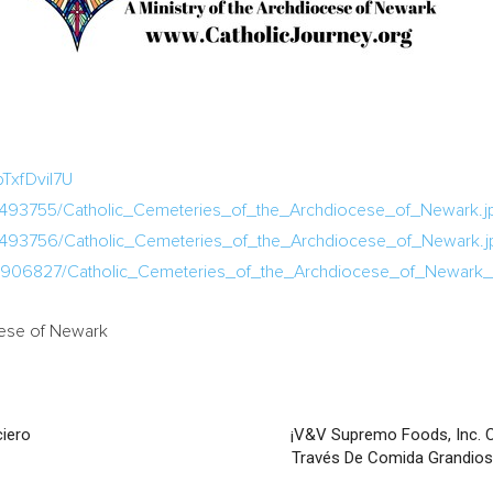
TxfDviI7U
2493755/Catholic_Cemeteries_of_the_Archdiocese_of_Newark.j
2493756/Catholic_Cemeteries_of_the_Archdiocese_of_Newark.j
/1906827/Catholic_Cemeteries_of_the_Archdiocese_of_Newark
cese of
Newark
iero
¡V&V Supremo Foods, Inc. 
Través De Comida Grandios