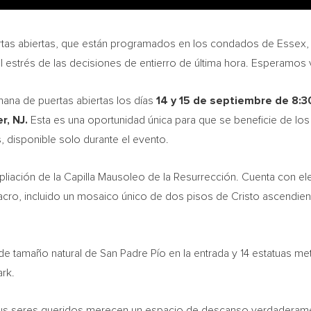
uertas abiertas, que están programados en los condados de
Essex
el estrés de las decisiones de entierro de última hora. Esperamos ve
mana de puertas abiertas los días
14 y 15 de
septiembre de
8:3
r, NJ
.
Esta es una oportunidad única para que se beneficie de los
, disponible solo durante el evento.
liación de la Capilla Mausoleo de la Resurrección. Cuenta con el
cro, incluido un mosaico único de dos pisos de Cristo ascendiend
e tamaño natural de San Padre Pío en la entrada y 14 estatuas me
rk
.
 sus seres queridos merecen un espacio de descanso verdaderame