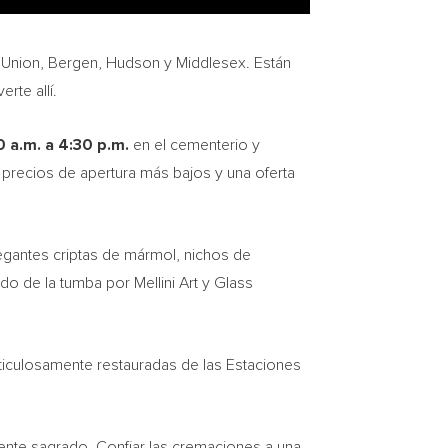
,
Union
,
Bergen
,
Hudson
y
Middlesex
. Están
rte allí.
0 a.m.
a
4:30 p.m.
en el cementerio y
 precios de apertura más bajos y una oferta
egantes criptas de mármol, nichos de
o de la tumba por Mellini Art y Glass
ticulosamente restauradas de las Estaciones
nte sagrado. Confiar las cremaciones a una