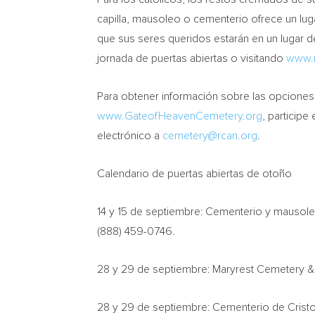
capilla, mausoleo o cementerio ofrece un luga
que sus seres queridos estarán en un lugar 
jornada de puertas abiertas o visitando
www.r
Para obtener información sobre las opciones d
www.GateofHeavenCemetery.org
, particip
electrónico a
cemetery@rcan.org
.
Calendario de
puertas abiertas de otoño
14 y 15 de septiembre: Cementerio y mausol
(888) 459-0746.
28 y 29 de septiembre: Maryrest Cemetery &
28 y 29 de septiembre: Cementerio de
Crist