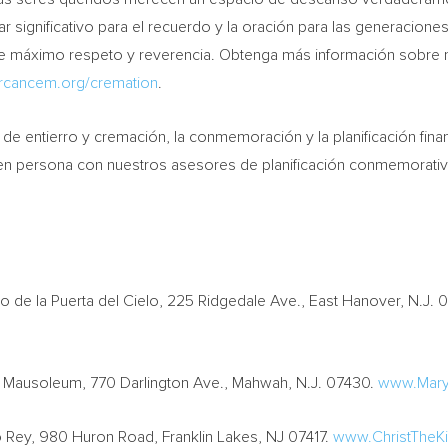
r significativo para el recuerdo y la oración para las generacione
de máximo respeto y reverencia. Obtenga más información sobre nu
cancem.org/cremation
.
e entierro y cremación, la conmemoración y la planificación financ
e en persona con nuestros asesores de planificación conmemorativ
eo de la
Puerta del Cielo
, 225 Ridgedale Ave.,
East Hanover, N.J.
0
 Mausoleum, 770 Darlington Ave.,
Mahwah, N.J.
07430.
www.Mary
o Rey
, 980 Huron Road,
Franklin Lakes, NJ
07417.
www.ChristTheK