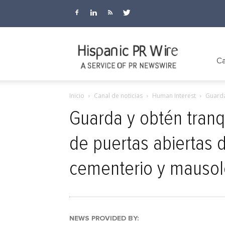
Hispanic
Ca
Inicio
Canal de noticias
Human Interest
Guarda
PR
Guarda y obtén tranq
de puertas abiertas
Wire
cementerio y mausole
NEWS PROVIDED BY: