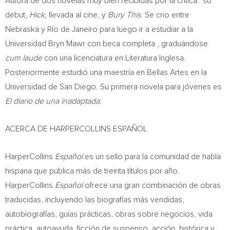
Autora de dos novelas muy bien recibidas por la crítica: su
debut,
Hick
, llevada al cine, y
Bury This
. Se crio entre
Nebraska
y Río de Janeiro para luego ir a estudiar a la
Universidad Bryn Mawr con beca completa , graduándose
cum laude
con una licenciatura en Literatura Inglesa.
Posteriormente estudió una maestría en Bellas Artes en la
Universidad de
San Diego
. Su primera novela para jóvenes es
El diario de una inadaptada.
ACERCA DE HARPERCOLLINS ESPAÑOL
HarperCollins
Español
es un sello para la comunidad de habla
hispana que publica más de treinta títulos por año.
HarperCollins
Español
ofrece una gran combinación de obras
traducidas, incluyendo las biografías más vendidas,
autobiografías, guías prácticas, obras sobre negocios, vida
práctica, autoayuda, ficción de suspenso, acción, histórica y